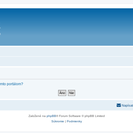
týmto portálom?
Napísať
Založené na
phpBB
® Forum Software © phpBB Limited
Súkromie
|
Podmienky