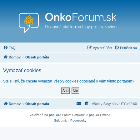
FAQ
Vytvoriť účet
Prihlásiť sa
Domov
Obsah portálu
Vymazať cookies
Ste si istý, že chcete vymazať všetky cookies odoslané k vám týmto portálom?
Domov
Obsah portálu
Všetky časy sú v
UTC+02:00
Založené na
phpBB
® Forum Software © phpBB Limited
Súkromie
|
Podmienky