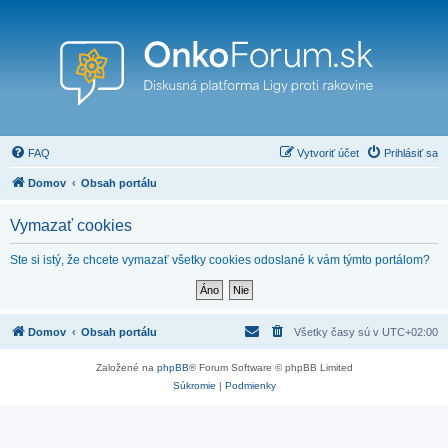
FAQ
Vytvoriť účet
Prihlásiť sa
Domov
Obsah portálu
Vymazať cookies
Ste si istý, že chcete vymazať všetky cookies odoslané k vám týmto portálom?
Domov
Obsah portálu
Všetky časy sú v
UTC+02:00
Založené na
phpBB
® Forum Software © phpBB Limited
Súkromie
|
Podmienky