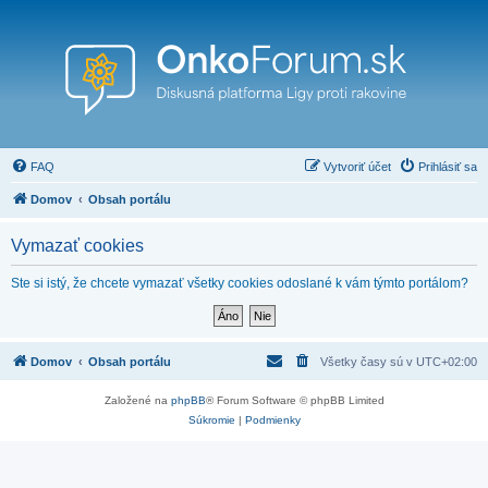
FAQ
Vytvoriť účet
Prihlásiť sa
Domov
Obsah portálu
Vymazať cookies
Ste si istý, že chcete vymazať všetky cookies odoslané k vám týmto portálom?
Domov
Obsah portálu
Všetky časy sú v
UTC+02:00
Založené na
phpBB
® Forum Software © phpBB Limited
Súkromie
|
Podmienky