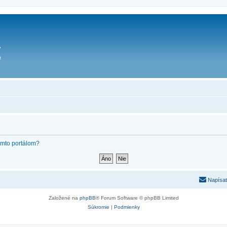
týmto portálom?
Napísať
Založené na
phpBB
® Forum Software © phpBB Limited
Súkromie
|
Podmienky