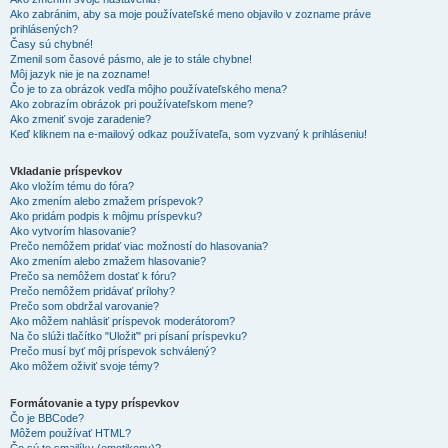
Ako zabránim, aby sa moje používateľské meno objavilo v zozname práve
prihlásených?
Časy sú chybné!
Zmenil som časové pásmo, ale je to stále chybne!
Môj jazyk nie je na zozname!
Čo je to za obrázok vedľa môjho používateľského mena?
Ako zobrazím obrázok pri používateľskom mene?
Ako zmeniť svoje zaradenie?
Keď kliknem na e-mailový odkaz používateľa, som vyzvaný k prihláseniu!
Vkladanie príspevkov
Ako vložím tému do fóra?
Ako zmením alebo zmažem príspevok?
Ako pridám podpis k môjmu príspevku?
Ako vytvorím hlasovanie?
Prečo nemôžem pridať viac možností do hlasovania?
Ako zmením alebo zmažem hlasovanie?
Prečo sa nemôžem dostať k fóru?
Prečo nemôžem pridávať prílohy?
Prečo som obdržal varovanie?
Ako môžem nahlásiť príspevok moderátorom?
Na čo slúži tlačítko "Uložiť" pri písaní príspevku?
Prečo musí byť môj príspevok schválený?
Ako môžem oživiť svoje témy?
Formátovanie a typy príspevkov
Čo je BBCode?
Môžem používať HTML?