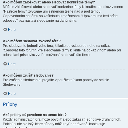
Ako môžem záložkovať alebo sledovať konkrétne témy?
Môžete záložkovať alebo sledovať konkrétne témy kliknutím na odkaz v meno
“Nástroje témy”, zvyčajne umiestnenom tesne nad a pod témou.
Odpovedaním na tému so zaškrtnutou možnosťou “Upozorni ma keď príde
odpoveď” tiež nastaví sledovanie na danú tému.
Hore
Ako môžem sledovať zvolené fóra?
Pre sledovanie jednotlivého fóra, kliknite po vstupu do neho na odkaz
"Sledovať toto fórum". Pre sledovanie témy kliknite na odkaz v ňom alebo pri
odosielaní príspevku zvoľte možnosť sledovať túto tému.
Hore
Ako môžem zrušiť sledovanie?
Pre zrušenie sledovania, prejdite v používateľskom panely do sekcie
Sledovanie.
Hore
Prílohy
Aké prílohy sú povolené na tomto fóre?
Každý administrátor fóra môže povoliť alebo zakázať jednotlivé druhy príloh.
Pokiaľ si nie ste istý, ktoré súbory môžu byť nahrávané, kontaktuje