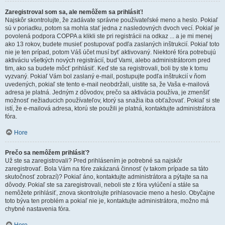
Zaregistroval som sa, ale nemôžem sa prihlásiť!
Najskôr skontrolujte, že zadávate správne používateľské meno a heslo. Pokiaľ
sú v poriadku, potom sa mohla stať jedna z nasledovných dvoch vecí. Pokiaľ je
povolená podpora COPPA a klikli ste pri registrácii na odkaz ... a je mi menej
ako 13 rokov, budete musieť postupovať podľa zaslaných inštrukcií. Pokiaľ toto
nie je ten prípad, potom Váš účet musí byť aktivovaný. Niektoré fóra potrebujú
aktiváciu všetkých nových registrácií, buď Vami, alebo administrátorom pred
tim, ako sa budete môcť prihlásiť. Keď ste sa registrovali, boli by ste k tomu
vyzvaný. Pokiaľ Vám bol zaslaný e-mail, postupujte podľa inštrukcií v ňom
uvedených, pokiaľ ste tento e-mail neobdržali, uistite sa, že Vaša e-mailová
adresa je platná. Jedným z dôvodov, prečo sa aktivácia používa, je zmenšiť
možnosť nežiaducich používateľov, ktorý sa snažia iba obťažovať. Pokiaľ si ste
istí, že e-mailová adresa, ktorú ste použili je platná, kontaktujte administrátora
fóra.
Hore
Prečo sa nemôžem prihlásiť?
Už ste sa zaregistrovali? Pred prihlásením je potrebné sa najskôr
zaregistrovať. Bola Vám na fóre zakázaná činnosť (v takom prípade sa táto
skutočnosť zobrazí)? Pokiaľ áno, kontaktujte administrátora a pýtajte sa na
dôvody. Pokiaľ ste sa zaregistrovali, neboli ste z fóra vylúčení a stále sa
nemôžete prihlásiť, znova skontrolujte prihlasovacie meno a heslo. Obyčajne
toto býva ten problém a pokiaľ nie je, kontaktujte administrátora, možno má
chybné nastavenia fóra.