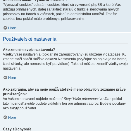
Na čo slúži odkaz "Vymazať cookies"?
“Vymazať cookies” odstráni cookies, ktoré sú vytvorené phpBB a ktoré Vás
udržujú prihlásených, ďalej sa taktiež starajú o funkcie sledovania nových
príspevkov na fórach a v témach, pokiaľ to administrátor umožní. Zmažte
cookies fóra pokiaľ máte problémy s prihlasovaním.
Hore
Používateľské nastavenia
Ako zmením svoje nastavenia?
Všetky Vaše nastavenia (pokiaľ ste zaregistrovaný) sú uložené v databáze. Ku
zmene stačí stlačiť tlačítko odkazu Nastavenia (zvyčajne sa objavuje na hornej
časti stránky, ale nemusí to byť pravidlom). Takto si môžete zmeniť všetky svoje
nastavenia.
Hore
Ako zabránim, aby sa moje používateľské meno objavilo v zozname práve
prihlásených?
Vo Vašom nastavení nájdete možnosť
Skryť Vašu prítomnosť vo fóre
, pokiaľ
túto možnosť
zvolíte
budete viditeľný len pre administrátorov. Budete počítaný
ako skrytý používateľ.
Hore
Časy sú chybné!