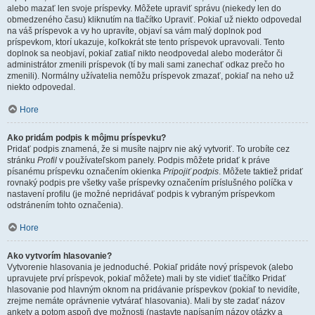
alebo mazať len svoje príspevky. Môžete upraviť správu (niekedy len do
obmedzeného času) kliknutím na tlačítko Upraviť. Pokiaľ už niekto odpovedal
na váš príspevok a vy ho upravíte, objaví sa vám malý doplnok pod
príspevkom, ktorí ukazuje, koľkokrát ste tento príspevok upravovali. Tento
doplnok sa neobjaví, pokiaľ zatiaľ nikto neodpovedal alebo moderátor či
administrátor zmenili príspevok (tí by mali sami zanechať odkaz prečo ho
zmenili). Normálny užívatelia nemôžu príspevok zmazať, pokiaľ na neho už
niekto odpovedal.
Hore
Ako pridám podpis k môjmu príspevku?
Pridať podpis znamená, že si musíte najprv nie aký vytvoriť. To urobíte cez
stránku
Profil
v používateľskom panely. Podpis môžete pridať k práve
písanému príspevku označením okienka
Pripojiť podpis
. Môžete taktiež pridať
rovnaký podpis pre všetky vaše príspevky označením príslušného políčka v
nastavení profilu (je možné nepridávať podpis k vybraným príspevkom
odstránením tohto označenia).
Hore
Ako vytvorím hlasovanie?
Vytvorenie hlasovania je jednoduché. Pokiaľ pridáte nový príspevok (alebo
upravujete prví príspevok, pokiaľ môžete) mali by ste vidieť tlačítko Pridať
hlasovanie pod hlavným oknom na pridávanie príspevkov (pokiaľ to nevidíte,
zrejme nemáte oprávnenie vytvárať hlasovania). Mali by ste zadať názov
ankety a potom aspoň dve možnosti (nastavte napísaním názov otázky a