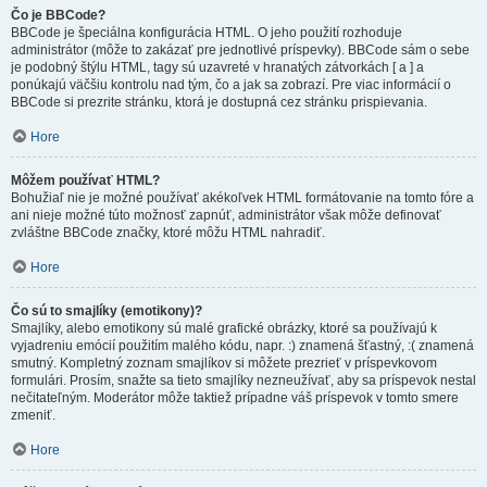
Čo je BBCode?
BBCode je špeciálna konfigurácia HTML. O jeho použití rozhoduje
administrátor (môže to zakázať pre jednotlivé príspevky). BBCode sám o sebe
je podobný štýlu HTML, tagy sú uzavreté v hranatých zátvorkách [ a ] a
ponúkajú väčšiu kontrolu nad tým, čo a jak sa zobrazí. Pre viac informácií o
BBCode si prezrite stránku, ktorá je dostupná cez stránku prispievania.
Hore
Môžem používať HTML?
Bohužiaľ nie je možné používať akékoľvek HTML formátovanie na tomto fóre a
ani nieje možné túto možnosť zapnúť, administrátor však môže definovať
zvláštne BBCode značky, ktoré môžu HTML nahradiť.
Hore
Čo sú to smajlíky (emotikony)?
Smajlíky, alebo emotikony sú malé grafické obrázky, ktoré sa používajú k
vyjadreniu emócií použitím malého kódu, napr. :) znamená šťastný, :( znamená
smutný. Kompletný zoznam smajlíkov si môžete prezrieť v príspevkovom
formulári. Prosím, snažte sa tieto smajlíky nezneužívať, aby sa príspevok nestal
nečitateľným. Moderátor môže taktiež prípadne váš príspevok v tomto smere
zmeniť.
Hore