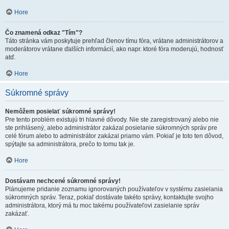
Hore
Čo znamená odkaz "Tím"?
Táto stránka vám poskytuje prehľad členov tímu fóra, vrátane administrátorov a
moderátorov vrátane ďalších informácií, ako napr. ktoré fóra moderujú, hodnosť
atď.
Hore
Súkromné správy
Nemôžem posielať súkromné správy!
Pre tento problém existujú tri hlavné dôvody. Nie ste zaregistrovaný alebo nie
ste prihlásený, alebo administrátor zakázal posielanie súkromných správ pre
celé fórum alebo to administrátor zakázal priamo vám. Pokiaľ je toto ten dôvod,
spýtajte sa administrátora, prečo to tomu tak je.
Hore
Dostávam nechcené súkromné správy!
Plánujeme pridanie zoznamu ignorovaných používateľov v systému zasielania
súkromných správ. Teraz, pokiaľ dostávate takéto správy, kontaktujte svojho
administrátora, ktorý má tu moc takému používateľovi zasielanie správ
zakázať.