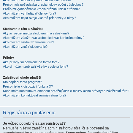
Ako môžem hľadať v jednom alebo viac fórach?
Prečo moja požiadavka vracia nulový počet výsledkov?
Prečo mi vyhľadávanie vracia prázdnu bielu stránku?
Ako môžem vyhľadávať členov fóra?
Ako môžem nájsť svoje vlastné príspevky a témy?
Sledovanie tém a záložiek
Aký je rozdiel medzi sledovaním a záložkami?
Ako môžem záložkovať alebo sledovať konkrétne témy?
Ako môžem sledovať zvolené fóra?
Ako môžem zrušiť sledovanie?
Prílohy
Aké prílohy sú povolené na tomto fóre?
Ako si môžem zobraziť všetky svoje prílohy?
Záležitosti okolo phpBB
Kto napísal tento program?
Prečo nie je k dispozícii funkcia X?
Koho mám kontaktovať ohľadom obťažujúcich e-mailov alebo právnych záležitostí fóra?
Ako môžem kontaktovať aministrátora fóra?
Registrácia a prihlásenie
Je vôbec potrebné sa zaregistrovať?
Nemusíte. Všetko záleží na administrátorovi fóra, či je potrebné sa