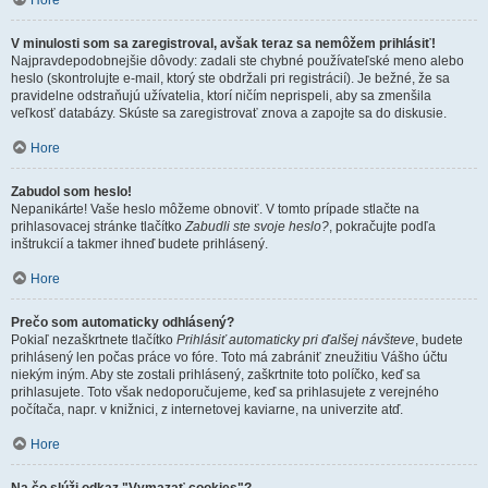
Hore
V minulosti som sa zaregistroval, avšak teraz sa nemôžem prihlásiť!
Najpravdepodobnejšie dôvody: zadali ste chybné používateľské meno alebo
heslo (skontrolujte e-mail, ktorý ste obdržali pri registrácií). Je bežné, že sa
pravidelne odstraňujú užívatelia, ktorí ničím neprispeli, aby sa zmenšila
veľkosť databázy. Skúste sa zaregistrovať znova a zapojte sa do diskusie.
Hore
Zabudol som heslo!
Nepanikárte! Vaše heslo môžeme obnoviť. V tomto prípade stlačte na
prihlasovacej stránke tlačítko
Zabudli ste svoje heslo?
, pokračujte podľa
inštrukcií a takmer ihneď budete prihlásený.
Hore
Prečo som automaticky odhlásený?
Pokiaľ nezaškrtnete tlačítko
Prihlásiť automaticky pri ďalšej návšteve
, budete
prihlásený len počas práce vo fóre. Toto má zabrániť zneužitiu Vášho účtu
niekým iným. Aby ste zostali prihlásený, zaškrtnite toto políčko, keď sa
prihlasujete. Toto však nedoporučujeme, keď sa prihlasujete z verejného
počítača, napr. v knižnici, z internetovej kaviarne, na univerzite atď.
Hore