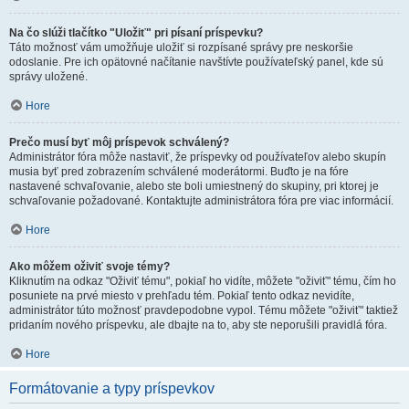
Na čo slúži tlačítko "Uložiť" pri písaní príspevku?
Táto možnosť vám umožňuje uložiť si rozpísané správy pre neskoršie
odoslanie. Pre ich opätovné načítanie navštívte používateľský panel, kde sú
správy uložené.
Hore
Prečo musí byť môj príspevok schválený?
Administrátor fóra môže nastaviť, že príspevky od používateľov alebo skupín
musia byť pred zobrazením schválené moderátormi. Buďto je na fóre
nastavené schvaľovanie, alebo ste boli umiestnený do skupiny, pri ktorej je
schvaľovanie požadované. Kontaktujte administrátora fóra pre viac informácií.
Hore
Ako môžem oživiť svoje témy?
Kliknutím na odkaz "Oživiť tému", pokiaľ ho vidíte, môžete "oživiť" tému, čím ho
posuniete na prvé miesto v prehľadu tém. Pokiaľ tento odkaz nevidíte,
administrátor túto možnosť pravdepodobne vypol. Tému môžete "oživiť" taktiež
pridaním nového príspevku, ale dbajte na to, aby ste neporušili pravidlá fóra.
Hore
Formátovanie a typy príspevkov