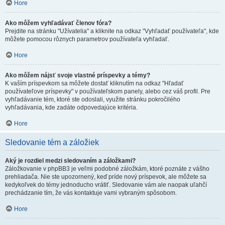
Hore
Ako môžem vyhľadávať členov fóra?
Prejdite na stránku "Užívatelia" a kliknite na odkaz "Vyhľadať používateľa", kde
môžete pomocou rôznych parametrov používateľa vyhľadať.
Hore
Ako môžem nájsť svoje vlastné príspevky a témy?
K vaším príspevkom sa môžete dostať kliknutím na odkaz "Hľadať
používateľove príspevky" v používateľskom panely, alebo cez váš profil. Pre
vyhľadávanie tém, ktoré ste odoslali, využite stránku pokročilého
vyhľadávania, kde zadáte odpovedajúce kritéria.
Hore
Sledovanie tém a záložiek
Aký je rozdiel medzi sledovaním a záložkami?
Záložkovanie v phpBB3 je veľmi podobné záložkám, ktoré poznáte z vášho
prehliadača. Nie ste upozornený, keď príde nový príspevok, ale môžete sa
kedykoľvek do témy jednoducho vrátiť. Sledovanie vám ale naopak uľahčí
prechádzanie tím, že vás kontaktuje vami vybraným spôsobom.
Hore