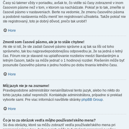
Časy sú takmer vždy v poriadku, avšak to, čo vidíte sú časy zobrazené v inom
časovom pásme než v tom, v ktorom sa nachádzate. Pokiaľ je to tak, zmeňte si
časové pásmo v nastaveniach. Berte na vedomie, že zmenu časového pásma
a podobné nastavenia môžu meniť len registrovaní užívatelia. Takže pokiaľ nie
ste registrovaný, toto je dobrý dôvod, prečo tak urobiť!
Hore
Zmenil som časové pásmo, ale je to stále chybne!
Ak ste si istí, že ste zadali časové pásmo správne a aj tak sa líši od toho
správneho, tak tou najpravdepodobnejšou odpoveďou je, že sa jedná o letný
čas. Fórum nie je stavané na uplatňovanie rozdielov medzi štandardným a
letným časom, takže sa môže jednať o 1 hodinový rozdiel. Riešením môže byť
posunutie časového pásma o jednu hodinu po dobu trvania letného času.
Hore
Môj jazyk nie je na zozname!
Pravdepodobne administrátor nenainštaloval tento jazyk, alebo ho nikto do
tohto jazyka zatiaľ nepreložil. Kontaktujte administrátora, prípadne si preklad
vytvorte sami. Pre viac informácií navštívte stránky
phpBB Group
.
Hore
Čo je to za obrázok vedľa môjho používateľského mena?
Sú dva obrázky, ktoré sa môžu zobraziť vedľa používateľského mena pri