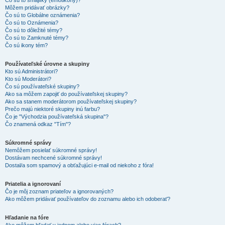
Čo sú to smajlíky (emotikony)?
Môžem pridávať obrázky?
Čo sú to Globálne oznámenia?
Čo sú to Oznámenia?
Čo sú to dôležité témy?
Čo sú to Zamknuté témy?
Čo sú ikony tém?
Používateľské úrovne a skupiny
Kto sú Administrátori?
Kto sú Moderátori?
Čo sú používateľské skupiny?
Ako sa môžem zapojiť do používateľskej skupiny?
Ako sa stanem moderátorom používateľskej skupiny?
Prečo majú niektoré skupiny inú farbu?
Čo je "Východzia používateľská skupina"?
Čo znamená odkaz "Tím"?
Súkromné správy
Nemôžem posielať súkromné správy!
Dostávam nechcené súkromné správy!
Dostal/a som spamový a obťažujúci e-mail od niekoho z fóra!
Priatelia a ignorovaní
Čo je môj zoznam priateľov a ignorovaných?
Ako môžem pridávať používateľov do zoznamu alebo ich odoberať?
Hľadanie na fóre