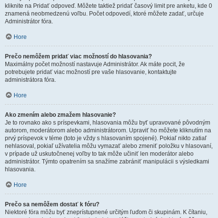
kliknite na Pridať odpoveď. Môžete taktiež pridať časový limit pre anketu, kde 0
znamená neobmedzenú voľbu. Počet odpovedí, ktoré môžete zadať, určuje
Administrátor fóra.
Hore
Prečo nemôžem pridať viac možností do hlasovania?
Maximálny počet možností nastavuje Administrátor. Ak máte pocit, že
potrebujete pridať viac možností pre vaše hlasovanie, kontaktujte
administrátora fóra.
Hore
Ako zmením alebo zmažem hlasovanie?
Je to rovnako ako s príspevkami, hlasovania môžu byť upravované pôvodným
autorom, moderátorom alebo administrátorom. Upraviť ho môžete kliknutím na
prvý príspevok v téme (toto je vždy s hlasovaním spojené). Pokiaľ nikto zatiaľ
nehlasoval, pokiaľ užívatelia môžu vymazať alebo zmeniť položku v hlasovaní,
v prípade už uskutočnenej voľby to tak môže učiniť len moderátor alebo
administrátor. Týmto opatrením sa snažíme zabrániť manipulácii s výsledkami
hlasovania.
Hore
Prečo sa nemôžem dostať k fóru?
Niektoré fóra môžu byť zneprístupnené určitým ľuďom či skupinám. K čítaniu,