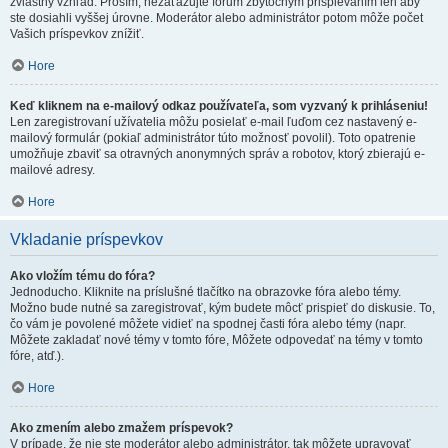
zvláštny vzhľad. Prosím, nezaťažujte fórum zbytočným prispievaním len aby
ste dosiahli vyššej úrovne. Moderátor alebo administrátor potom môže počet
Vašich príspevkov znížiť.
Hore
Keď kliknem na e-mailový odkaz používateľa, som vyzvaný k prihláseniu!
Len zaregistrovaní užívatelia môžu posielať e-mail ľuďom cez nastavený e-
mailový formulár (pokiaľ administrátor túto možnosť povolil). Toto opatrenie
umožňuje zbaviť sa otravných anonymných správ a robotov, ktorý zbierajú e-
mailové adresy.
Hore
Vkladanie príspevkov
Ako vložím tému do fóra?
Jednoducho. Kliknite na príslušné tlačítko na obrazovke fóra alebo témy.
Možno bude nutné sa zaregistrovať, kým budete môcť prispieť do diskusie. To,
čo vám je povolené môžete vidieť na spodnej časti fóra alebo témy (napr.
Môžete zakladať nové témy v tomto fóre, Môžete odpovedať na témy v tomto
fóre, atď.).
Hore
Ako zmením alebo zmažem príspevok?
V prípade, že nie ste moderátor alebo administrátor, tak môžete upravovať