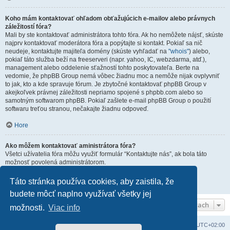
Koho mám kontaktovať ohľadom obťažujúcich e-mailov alebo právnych
záležitostí fóra?
Mali by ste kontaktovať administrátora tohto fóra. Ak ho nemôžete nájsť, skúste
najprv kontaktovať moderátora fóra a popýtajte si kontakt. Pokiaľ sa nič
neudeje, kontaktujte majiteľa domény (skúste vyhľadať na
"whois"
) alebo,
pokiaľ táto služba beží na freeserveri (napr. yahoo, IC, webzdarma, atď.),
management alebo oddelenie sťažností tohto poskytovateľa. Berte na
vedomie, že phpBB Group nemá vôbec žiadnu moc a nemôže nijak ovplyvniť
to jak, kto a kde spravuje fórum. Je zbytočné kontaktovať phpBB Group v
akejkoľvek právnej záležitosti nepriamo spojené s phpbb.com alebo so
samotným softwarom phpBB. Pokiaľ zašlete e-mail phpBB Group o použití
softwaru treťou stranou, nečakajte žiadnu odpoveď.
Hore
Ako môžem kontaktovať aministrátora fóra?
Všetci užívatelia fóra môžu využiť formulár “Kontaktujte nás”, ak bola táto
možnosť povolená administrátorom.
Členovia fóra môžu tiež využiť odkaz “Tím”.
Táto stránka používa cookies, aby zaistila, že
Hore
budete môcť naplno využívať všetky jej
Rýchla navigácia vo fórach
možnosti.
Viac info
Domov
Obsah portálu
Všetky časy sú v
UTC+02:00