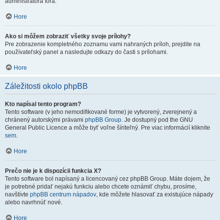
administrátora fóra.
Hore
Ako si môžem zobraziť všetky svoje prílohy?
Pre zobrazenie kompletného zoznamu vami nahraných príloh, prejdite na
používateľský panel a nasledujte odkazy do časti s prílohami.
Hore
Záležitosti okolo phpBB
Kto napísal tento program?
Tento software (v jeho nemodifikované forme) je vytvorený, zverejnený a
chránený autorskými právami
phpBB Group
. Je dostupný pod the GNU
General Public Licence a môže byť voľne šíriteľný. Pre viac informácií kliknite
sem
.
Hore
Prečo nie je k dispozícii funkcia X?
Tento software bol napísaný a licencovaný cez phpBB Group. Máte dojem, že
je potrebné pridať nejakú funkciu alebo chcete oznámiť chybu, prosíme,
navštívte
phpBB centrum nápadov
, kde môžete hlasovať za existujúce nápady
alebo navrhnúť nové.
Hore