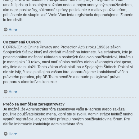
zaregistrovať ku vkladaniu príspevkov. Samozrejme, že registrácia Vám
umožní prístup k ostatným službám nedostupným anonymným používateľom,
ako napr. postavičky, súkromné správy, posielanie e-mailov používateľom,
prihlásenie do skupín, atď. Vrele Vám teda registráciu doporučujeme. Zaberie
to len chvíľu.
Hore
Čo znamená COPPA?
COPPA (Child Online Privacy and Protection Act) z roku 1998 je zákon
Spojených Štátov, ktorý má chrániť mládež na internete. Na stránkach, kde je
potencionálna možnosť ukladania osobných údajov o používateľovi, ktorému
je menej ako 13 rokov, musí mať súhlas rodičov alebo zákonných zástupcov,
aby tieto data uložil. Tento zákon však platí iba v Spojených Štátoch. Pokiaľ si
nie ste istý, či toto platí aj na vašom fóre, doporučujeme kontaktovať vášho
právneho poradcu, phpBB Team nemôže a nebude poskytovať právnu
podporu v akomkoľvek kontexte.
Hore
Prečo sa nemôžem zaregistrovať?
Je možné, že Administrátor fóra zablokoval vašu IP adresu alebo zakázal
použitie používateľského mena, ktoré ste si zvolili. Administrátor taktiež mohol
vypnúť registrácie, aby zabránil prístupu nových používateľov na fórum. Pre
ďalšie informácie kontaktuje administrátora fóra.
Hore