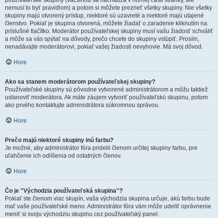
používateľské skupiny (väčšinou sa nachádza v hornej časti stránky, ale
nemusí to byť pravidlom) a potom si môžete prezrieť všetky skupiny. Nie všetky
skupiny majú otvorený prístup, niektoré sú uzavreté a niektoré majú utajené
členstvo. Pokiaľ je skupina otvorená, môžete žiadať o zaradenie kliknutím na
príslušné tlačítko. Moderátor používateľskej skupiny musí vašu žiadosť schváliť
a môže sa vás spýtať na dôvody, prečo chcete do skupiny vstúpiť. Prosím,
nenadávajte moderátorovi, pokiaľ vašej žiadosti nevyhovie. Má svoj dôvod.
Hore
Ako sa stanem moderátorom používateľskej skupiny?
Používateľské skupiny sú pôvodne vytvorené administrátorom a môžu taktiež
ustanoviť moderátora. Ak máte záujem vytvoriť používateľskú skupinu, potom
ako prvého kontaktujte administrátora súkromnou správou.
Hore
Prečo majú niektoré skupiny inú farbu?
Je možné, aby administrátor fóra pridelil členom určitej skupiny farbu, pre
uľahčenie ich odlíšenia od ostatných členov.
Hore
Čo je "Východzia používateľská skupina"?
Pokiaľ ste členom viac skupín, vaša východzia skupina určuje, akú farbu bude
mať vaše používateľské meno. Administrátor fóra vám môže udeliť oprávnenie
meniť si svoju východziu skupinu cez používateľský panel.