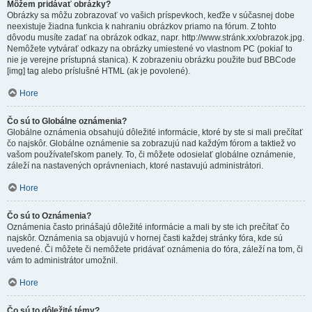
Môžem pridávať obrázky?
Obrázky sa môžu zobrazovať vo vašich príspevkoch, keďže v súčasnej dobe
neexistuje žiadna funkcia k nahraniu obrázkov priamo na fórum. Z tohto
dôvodu musíte zadať na obrázok odkaz, napr. http://www.stránk.xx/obrazok.jpg.
Nemôžete vytvárať odkazy na obrázky umiestené vo vlastnom PC (pokiaľ to
nie je verejne prístupná stanica). K zobrazeniu obrázku použite buď BBCode
[img] tag alebo príslušné HTML (ak je povolené).
Hore
Čo sú to Globálne oznámenia?
Globálne oznámenia obsahujú dôležité informácie, ktoré by ste si mali prečítať
čo najskôr. Globálne oznámenie sa zobrazujú nad každým fórom a taktiež vo
vašom používateľskom panely. To, či môžete odosielať globálne oznámenie,
záleží na nastavených oprávneniach, ktoré nastavujú administrátori.
Hore
Čo sú to Oznámenia?
Oznámenia často prinášajú dôležité informácie a mali by ste ich prečítať čo
najskôr. Oznámenia sa objavujú v hornej časti každej stránky fóra, kde sú
uvedené. Či môžete či nemôžete pridávať oznámenia do fóra, záleží na tom, či
vám to administrátor umožnil.
Hore
Čo sú to dôležité témy?