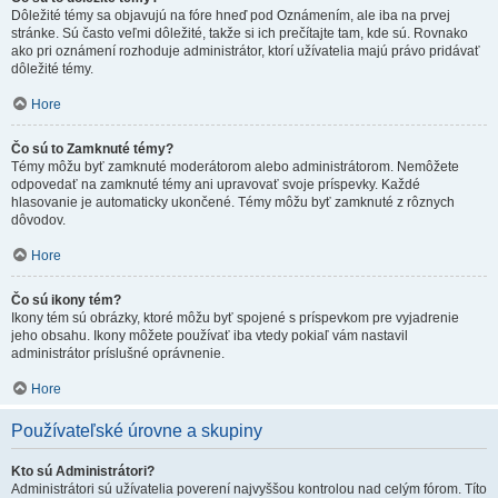
Dôležité témy sa objavujú na fóre hneď pod Oznámením, ale iba na prvej
stránke. Sú často veľmi dôležité, takže si ich prečítajte tam, kde sú. Rovnako
ako pri oznámení rozhoduje administrátor, ktorí užívatelia majú právo pridávať
dôležité témy.
Hore
Čo sú to Zamknuté témy?
Témy môžu byť zamknuté moderátorom alebo administrátorom. Nemôžete
odpovedať na zamknuté témy ani upravovať svoje príspevky. Každé
hlasovanie je automaticky ukončené. Témy môžu byť zamknuté z rôznych
dôvodov.
Hore
Čo sú ikony tém?
Ikony tém sú obrázky, ktoré môžu byť spojené s príspevkom pre vyjadrenie
jeho obsahu. Ikony môžete používať iba vtedy pokiaľ vám nastavil
administrátor príslušné oprávnenie.
Hore
Používateľské úrovne a skupiny
Kto sú Administrátori?
Administrátori sú užívatelia poverení najvyššou kontrolou nad celým fórom. Títo