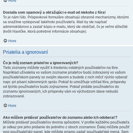
Hore
Dostal/a som spamový a obťažujúci e-mail od niekoho z fóra!
To je nám ľúto. Príspevkové formuláre obsahujú obranné mechanizmy, ktorými
sa snažíme vystopovať takéhoto používateľa. Mali by ste napísať
administrátorovi a zaslať kópiu e-mailu, ktorý ste obdržali, čo je veľmi dôležité
(kvôli hlavičke, ktorá potrebné informácie obsahuje).
Hore
Priatelia a ignorovaní
Čo je môj zoznam priateľov a ignorovaných?
Tieto zoznamy môžete využiť k triedeniu ostatných používateľov na fóre.
Napríklad užívatelia vo vašom zozname priateľov budú zobrazený vo vašom
používateľskom panely so svojím stavom a budete z nich môcť rýchlo vyberať
napr. pri písaní súkromných správ. Pokiaľ to umožňuje vzhľad fóra, príspevky
od týchto používateľov budú zvýraznene. Pokiaľ pridáte používateľov do
zoznamu ignorovaných, ich príspevky vám vo východzom stave nebudú
zobrazované.
Hore
Ako môžem pridávať používateľov do zoznamu alebo ich odoberať?
Môžete pridávať používateľov dvoma spôsobmi. V profile každého používateľa
je odkaz pre jeho pridanie do jedného z oboch zoznamov. Ďalej môžete použiť
svoj používateľský panel, kde môžete priamo zadať používateľské mená. Sem