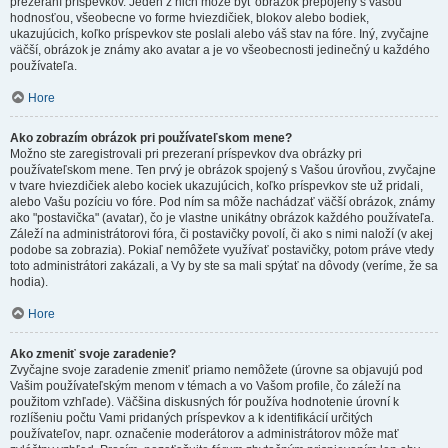
prezeraní príspevkov. Jeden z nich môže byť obrázok prepojený s vašou
hodnosťou, všeobecne vo forme hviezdičiek, blokov alebo bodiek,
ukazujúcich, koľko príspevkov ste poslali alebo váš stav na fóre. Iný, zvyčajne
väčší, obrázok je známy ako avatar a je vo všeobecnosti jedinečný u každého
používateľa.
Hore
Ako zobrazím obrázok pri používateľskom mene?
Možno ste zaregistrovali pri prezeraní príspevkov dva obrázky pri
používateľskom mene. Ten prvý je obrázok spojený s Vašou úrovňou, zvyčajne
v tvare hviezdičiek alebo kociek ukazujúcich, koľko príspevkov ste už pridali,
alebo Vašu pozíciu vo fóre. Pod ním sa môže nachádzať väčší obrázok, známy
ako "postavička" (avatar), čo je vlastne unikátny obrázok každého používateľa.
Záleží na administrátorovi fóra, či postavičky povolí, či ako s nimi naloží (v akej
podobe sa zobrazia). Pokiaľ nemôžete využívať postavičky, potom práve vtedy
toto administrátori zakázali, a Vy by ste sa mali spýtať na dôvody (veríme, že sa
hodia).
Hore
Ako zmeniť svoje zaradenie?
Zvyčajne svoje zaradenie zmeniť priamo nemôžete (úrovne sa objavujú pod
Vašim používateľským menom v témach a vo Vašom profile, čo záleží na
použitom vzhľade). Väčšina diskusných fór používa hodnotenie úrovní k
rozlíšeniu počtu Vami pridaných príspevkov a k identifikácií určitých
používateľov, napr. označenie moderátorov a administrátorov môže mať