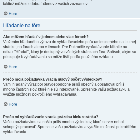
taktiež môžete odobrať členov z vašich zoznamov.
Hore
Hľadanie na fóre
Ako môžem hľadať v jednom alebo viac fórach?
Vložením hľadaného výrazu do vyhľadávacieho poľa umiestneného na titulnej
stránke, na fórach alebo v témach. Pre Pokročilé vyhľadávanie kliknite na
odkaz "Hľadať", ktorý je dostupný vo všetkých stránkach fóra. Spôsob, akým sa
pristupuje k vyhľadávaniu sa môže líšiť podľa použitého vzhľadu.
Hore
Prečo moja požiadavka vracia nulový počet výsledkov?
Vami hľadaný výraz bol pravdepodobne príliš obecný a obsahoval príliš
mnoho častých slov, ktoré nie sú indexované. Spresnite vašu požiadavku a
využite možnosti pokročilého vyhľadávania.
Hore
Prečo mi vyhľadávanie vracia prázdnu bielu stránku?
Vašou požiadavkou sa našlo príliš mnoho výsledkov, ktoré server nebol
schopný spracovať. Spresnite vašu požiadavku a využite možnosť pokročilého
vyhľadávania.