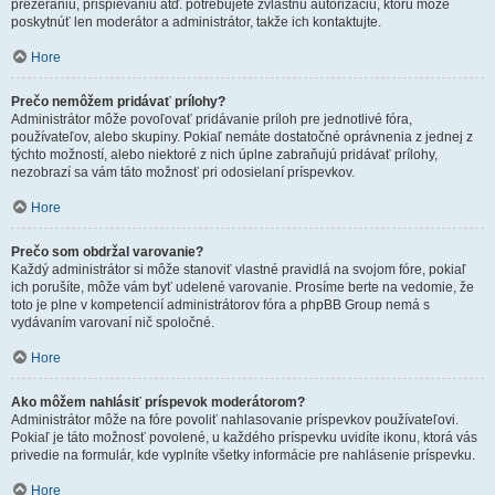
prezeraniu, prispievaniu atď. potrebujete zvláštnu autorizáciu, ktorú môže
poskytnúť len moderátor a administrátor, takže ich kontaktujte.
Hore
Prečo nemôžem pridávať prílohy?
Administrátor môže povoľovať pridávanie príloh pre jednotlivé fóra,
používateľov, alebo skupiny. Pokiaľ nemáte dostatočné oprávnenia z jednej z
týchto možností, alebo niektoré z nich úplne zabraňujú pridávať prílohy,
nezobrazí sa vám táto možnosť pri odosielaní príspevkov.
Hore
Prečo som obdržal varovanie?
Každý administrátor si môže stanoviť vlastné pravidlá na svojom fóre, pokiaľ
ich porušíte, môže vám byť udelené varovanie. Prosíme berte na vedomie, že
toto je plne v kompetencií administrátorov fóra a phpBB Group nemá s
vydávaním varovaní nič spoločné.
Hore
Ako môžem nahlásiť príspevok moderátorom?
Administrátor môže na fóre povoliť nahlasovanie príspevkov používateľovi.
Pokiaľ je táto možnosť povolené, u každého príspevku uvidíte ikonu, ktorá vás
privedie na formulár, kde vyplníte všetky informácie pre nahlásenie príspevku.
Hore