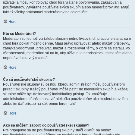
užívatelia môžu kontrolovať chod fóra vrátane povoľovania, zakazovania
používateľov, vytvárane používateľských skupín alebo moderátorov, atď. Majú
taktiež všetky právomoci moderátorov na celom fóre.
Hore
Kto sú Moderátori?
Moderátori sú jednotlivci (alebo skupiny jednotlivcov), ich prácou je starať sa o
chod fóra pokiaľ možno denne. Majú právo upravovať alebo mazať príspevky,
zamykať/odomykať, presúvať, mazať a rozdeľovať témy, o ktoré sa starajú. Vo
všeobecnosti, moderátori sú na to, aby užívatelia neprispievali mimo tém alebo
nepridávali otravný materiál.
Hore
Čo sú používateľské skupiny?
Používateľské skupiny sú cestou, ktorou administrátori môžu používateľom
priradiť skupiny. Každý používateľ môže patriť do niekoľkých skupín a každej
skupine môže byť definovaný individuálny prístup. To umožňuje
administrátorom ľahšie nastaviť niekoľko používateľov ako moderátorov fóra
alebo im dať prístup na súkromné fórum, atď.
Hore
Ako sa môžem zapojiť do používateľskej skupiny?
Pre pripojenie sa do používateľskej skupiny stačí kliknúť na odkaz