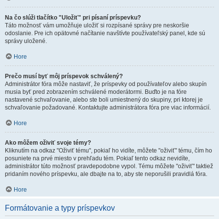
Na čo slúži tlačítko "Uložiť" pri písaní príspevku?
Táto možnosť vám umožňuje uložiť si rozpísané správy pre neskoršie
odoslanie. Pre ich opätovné načítanie navštívte používateľský panel, kde sú
správy uložené.
Hore
Prečo musí byť môj príspevok schválený?
Administrátor fóra môže nastaviť, že príspevky od používateľov alebo skupín
musia byť pred zobrazením schválené moderátormi. Buďto je na fóre
nastavené schvaľovanie, alebo ste boli umiestnený do skupiny, pri ktorej je
schvaľovanie požadované. Kontaktujte administrátora fóra pre viac informácií.
Hore
Ako môžem oživiť svoje témy?
Kliknutím na odkaz "Oživiť tému", pokiaľ ho vidíte, môžete "oživiť" tému, čím ho
posuniete na prvé miesto v prehľadu tém. Pokiaľ tento odkaz nevidíte,
administrátor túto možnosť pravdepodobne vypol. Tému môžete "oživiť" taktiež
pridaním nového príspevku, ale dbajte na to, aby ste neporušili pravidlá fóra.
Hore
Formátovanie a typy príspevkov