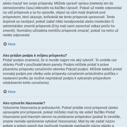
alebo mazať len svoje príspevky. Môžete upraviť správu (niekedy len do
obmedzeného času) kliknutím na tlačítko Upraviť. Pokiaľ už niekto odpovedal
na váš príspevok a vy ho upravíte, objaví sa vám malý doplnok pod
príspevkom, ktorí ukazuje, koľkokrát ste tento príspevok upravovali. Tento
doplnok sa neobjaví, pokiaľ zatiaľ nikto neodpovedal alebo moderátor či
administrátor zmenili príspevok (tí by mali sami zanechať odkaz prečo ho
zmenili). Normálny užívatelia nemôžu príspevok zmazať, pokiaľ na neho už
niekto odpovedal.
Hore
Ako pridám podpis k môjmu príspevku?
Pridať podpis znamená, že si musíte najprv nie aký vytvoriť. To urobíte cez
stránku
Profil
v používateľskom panely. Podpis môžete pridať k práve
písanému príspevku označením okienka
Pripojiť podpis
. Môžete taktiež pridať
rovnaký podpis pre všetky vaše príspevky označením príslušného políčka v
nastavení profilu (je možné nepridávať podpis k vybraným príspevkom
odstránením tohto označenia).
Hore
Ako vytvorím hlasovanie?
Vytvorenie hlasovania je jednoduché. Pokiaľ pridáte nový príspevok (alebo
upravujete prví príspevok, pokiaľ môžete) mali by ste vidieť tlačítko Pridať
hlasovanie pod hlavným oknom na pridávanie príspevkov (pokiaľ to nevidíte,
zrejme nemáte oprávnenie vytvárať hlasovania). Mali by ste zadať názov
ankety a potom aspoň dve možnosti (nastavte napísaním názov otázky a