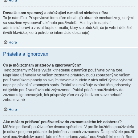
Hore
Dostal/a som spamový a obťažujúci e-mail od niekoho z fóra!
To je nám ľúto. Príspevkové formuláre obsahujú obranné mechanizmy, ktorými
sa snažíme vystopovať takéhoto používateľa. Mali by ste napísať
administrátorovi a zaslať kópiu e-mailu, ktorý ste obdržali, čo je veľmi dôležité
(kvôli hlavičke, ktorá potrebné informácie obsahuje).
Hore
Priatelia a ignorovaní
Čo je môj zoznam priateľov a ignorovaných?
Tieto zoznamy môžete využiť k triedeniu ostatných používateľov na fóre.
Napríklad užívatelia vo vašom zozname priateľov budú zobrazený vo vašom
používateľskom panely so svojím stavom a budete z nich môcť rýchlo vyberať
napr. pri písaní súkromných správ. Pokiaľ to umožňuje vzhľad fóra, príspevky
od týchto používateľov budú zvýraznene. Pokiaľ pridáte používateľov do
zoznamu ignorovaných, ich príspevky vám vo východzom stave nebudú
zobrazované.
Hore
Ako môžem pridávať používateľov do zoznamu alebo ich odoberať?
Môžete pridávať používateľov dvoma spôsobmi. V profile každého používateľa
je odkaz pre jeho pridanie do jedného z oboch zoznamov. Ďalej môžete použiť
svoj používateľský panel, kde môžete priamo zadať používateľské mená. Sem