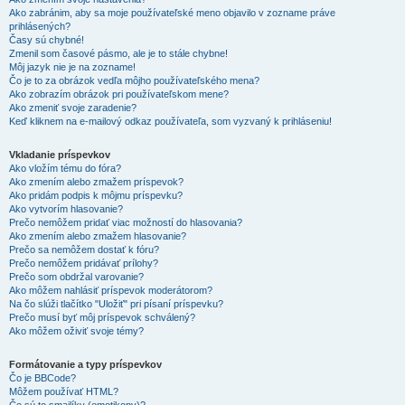
Ako zabránim, aby sa moje používateľské meno objavilo v zozname práve
prihlásených?
Časy sú chybné!
Zmenil som časové pásmo, ale je to stále chybne!
Môj jazyk nie je na zozname!
Čo je to za obrázok vedľa môjho používateľského mena?
Ako zobrazím obrázok pri používateľskom mene?
Ako zmeniť svoje zaradenie?
Keď kliknem na e-mailový odkaz používateľa, som vyzvaný k prihláseniu!
Vkladanie príspevkov
Ako vložím tému do fóra?
Ako zmením alebo zmažem príspevok?
Ako pridám podpis k môjmu príspevku?
Ako vytvorím hlasovanie?
Prečo nemôžem pridať viac možností do hlasovania?
Ako zmením alebo zmažem hlasovanie?
Prečo sa nemôžem dostať k fóru?
Prečo nemôžem pridávať prílohy?
Prečo som obdržal varovanie?
Ako môžem nahlásiť príspevok moderátorom?
Na čo slúži tlačítko "Uložiť" pri písaní príspevku?
Prečo musí byť môj príspevok schválený?
Ako môžem oživiť svoje témy?
Formátovanie a typy príspevkov
Čo je BBCode?
Môžem používať HTML?