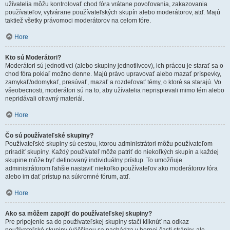
užívatelia môžu kontrolovať chod fóra vrátane povoľovania, zakazovania
používateľov, vytvárane používateľských skupín alebo moderátorov, atď. Majú
taktiež všetky právomoci moderátorov na celom fóre.
Hore
Kto sú Moderátori?
Moderátori sú jednotlivci (alebo skupiny jednotlivcov), ich prácou je starať sa o
chod fóra pokiaľ možno denne. Majú právo upravovať alebo mazať príspevky,
zamykať/odomykať, presúvať, mazať a rozdeľovať témy, o ktoré sa starajú. Vo
všeobecnosti, moderátori sú na to, aby užívatelia neprispievali mimo tém alebo
nepridávali otravný materiál.
Hore
Čo sú používateľské skupiny?
Používateľské skupiny sú cestou, ktorou administrátori môžu používateľom
priradiť skupiny. Každý používateľ môže patriť do niekoľkých skupín a každej
skupine môže byť definovaný individuálny prístup. To umožňuje
administrátorom ľahšie nastaviť niekoľko používateľov ako moderátorov fóra
alebo im dať prístup na súkromné fórum, atď.
Hore
Ako sa môžem zapojiť do používateľskej skupiny?
Pre pripojenie sa do používateľskej skupiny stačí kliknúť na odkaz