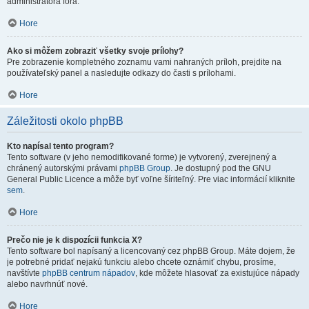
administrátora fóra.
Hore
Ako si môžem zobraziť všetky svoje prílohy?
Pre zobrazenie kompletného zoznamu vami nahraných príloh, prejdite na
používateľský panel a nasledujte odkazy do časti s prílohami.
Hore
Záležitosti okolo phpBB
Kto napísal tento program?
Tento software (v jeho nemodifikované forme) je vytvorený, zverejnený a
chránený autorskými právami
phpBB Group
. Je dostupný pod the GNU
General Public Licence a môže byť voľne šíriteľný. Pre viac informácií kliknite
sem
.
Hore
Prečo nie je k dispozícii funkcia X?
Tento software bol napísaný a licencovaný cez phpBB Group. Máte dojem, že
je potrebné pridať nejakú funkciu alebo chcete oznámiť chybu, prosíme,
navštívte
phpBB centrum nápadov
, kde môžete hlasovať za existujúce nápady
alebo navrhnúť nové.
Hore