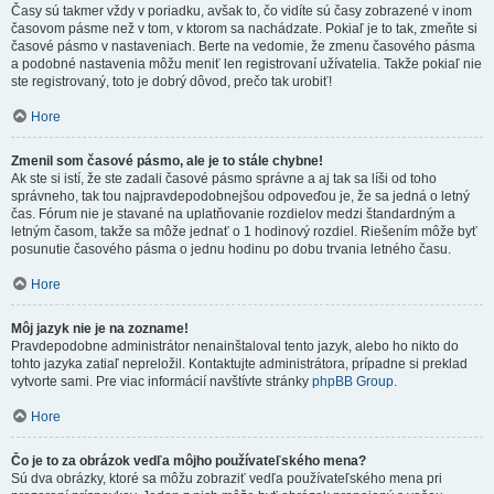
Časy sú takmer vždy v poriadku, avšak to, čo vidíte sú časy zobrazené v inom
časovom pásme než v tom, v ktorom sa nachádzate. Pokiaľ je to tak, zmeňte si
časové pásmo v nastaveniach. Berte na vedomie, že zmenu časového pásma
a podobné nastavenia môžu meniť len registrovaní užívatelia. Takže pokiaľ nie
ste registrovaný, toto je dobrý dôvod, prečo tak urobiť!
Hore
Zmenil som časové pásmo, ale je to stále chybne!
Ak ste si istí, že ste zadali časové pásmo správne a aj tak sa líši od toho
správneho, tak tou najpravdepodobnejšou odpoveďou je, že sa jedná o letný
čas. Fórum nie je stavané na uplatňovanie rozdielov medzi štandardným a
letným časom, takže sa môže jednať o 1 hodinový rozdiel. Riešením môže byť
posunutie časového pásma o jednu hodinu po dobu trvania letného času.
Hore
Môj jazyk nie je na zozname!
Pravdepodobne administrátor nenainštaloval tento jazyk, alebo ho nikto do
tohto jazyka zatiaľ nepreložil. Kontaktujte administrátora, prípadne si preklad
vytvorte sami. Pre viac informácií navštívte stránky
phpBB Group
.
Hore
Čo je to za obrázok vedľa môjho používateľského mena?
Sú dva obrázky, ktoré sa môžu zobraziť vedľa používateľského mena pri