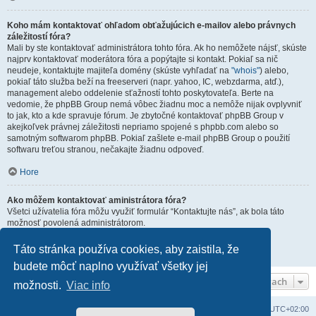
Koho mám kontaktovať ohľadom obťažujúcich e-mailov alebo právnych
záležitostí fóra?
Mali by ste kontaktovať administrátora tohto fóra. Ak ho nemôžete nájsť, skúste
najprv kontaktovať moderátora fóra a popýtajte si kontakt. Pokiaľ sa nič
neudeje, kontaktujte majiteľa domény (skúste vyhľadať na
"whois"
) alebo,
pokiaľ táto služba beží na freeserveri (napr. yahoo, IC, webzdarma, atď.),
management alebo oddelenie sťažností tohto poskytovateľa. Berte na
vedomie, že phpBB Group nemá vôbec žiadnu moc a nemôže nijak ovplyvniť
to jak, kto a kde spravuje fórum. Je zbytočné kontaktovať phpBB Group v
akejkoľvek právnej záležitosti nepriamo spojené s phpbb.com alebo so
samotným softwarom phpBB. Pokiaľ zašlete e-mail phpBB Group o použití
softwaru treťou stranou, nečakajte žiadnu odpoveď.
Hore
Ako môžem kontaktovať aministrátora fóra?
Všetci užívatelia fóra môžu využiť formulár “Kontaktujte nás”, ak bola táto
možnosť povolená administrátorom.
Členovia fóra môžu tiež využiť odkaz “Tím”.
Táto stránka používa cookies, aby zaistila, že
Hore
budete môcť naplno využívať všetky jej
Rýchla navigácia vo fórach
možnosti.
Viac info
Domov
Obsah portálu
Všetky časy sú v
UTC+02:00