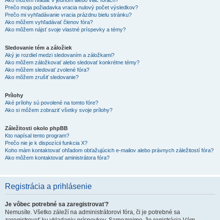
Ako môžem hľadať v jednom alebo viac fórach?
Prečo moja požiadavka vracia nulový počet výsledkov?
Prečo mi vyhľadávanie vracia prázdnu bielu stránku?
Ako môžem vyhľadávať členov fóra?
Ako môžem nájsť svoje vlastné príspevky a témy?
Sledovanie tém a záložiek
Aký je rozdiel medzi sledovaním a záložkami?
Ako môžem záložkovať alebo sledovať konkrétne témy?
Ako môžem sledovať zvolené fóra?
Ako môžem zrušiť sledovanie?
Prílohy
Aké prílohy sú povolené na tomto fóre?
Ako si môžem zobraziť všetky svoje prílohy?
Záležitosti okolo phpBB
Kto napísal tento program?
Prečo nie je k dispozícii funkcia X?
Koho mám kontaktovať ohľadom obťažujúcich e-mailov alebo právnych záležitostí fóra?
Ako môžem kontaktovať aministrátora fóra?
Registrácia a prihlásenie
Je vôbec potrebné sa zaregistrovať?
Nemusíte. Všetko záleží na administrátorovi fóra, či je potrebné sa