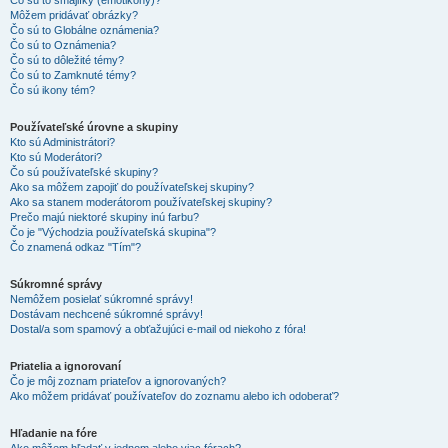
Čo sú to smajlíky (emotikony)?
Môžem pridávať obrázky?
Čo sú to Globálne oznámenia?
Čo sú to Oznámenia?
Čo sú to dôležité témy?
Čo sú to Zamknuté témy?
Čo sú ikony tém?
Používateľské úrovne a skupiny
Kto sú Administrátori?
Kto sú Moderátori?
Čo sú používateľské skupiny?
Ako sa môžem zapojiť do používateľskej skupiny?
Ako sa stanem moderátorom používateľskej skupiny?
Prečo majú niektoré skupiny inú farbu?
Čo je "Východzia používateľská skupina"?
Čo znamená odkaz "Tím"?
Súkromné správy
Nemôžem posielať súkromné správy!
Dostávam nechcené súkromné správy!
Dostal/a som spamový a obťažujúci e-mail od niekoho z fóra!
Priatelia a ignorovaní
Čo je môj zoznam priateľov a ignorovaných?
Ako môžem pridávať používateľov do zoznamu alebo ich odoberať?
Hľadanie na fóre