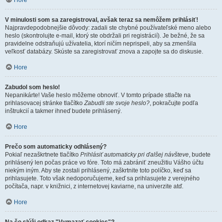
Hore
V minulosti som sa zaregistroval, avšak teraz sa nemôžem prihlásiť!
Najpravdepodobnejšie dôvody: zadali ste chybné používateľské meno alebo
heslo (skontrolujte e-mail, ktorý ste obdržali pri registrácií). Je bežné, že sa
pravidelne odstraňujú užívatelia, ktorí ničím neprispeli, aby sa zmenšila
veľkosť databázy. Skúste sa zaregistrovať znova a zapojte sa do diskusie.
Hore
Zabudol som heslo!
Nepanikárte! Vaše heslo môžeme obnoviť. V tomto prípade stlačte na
prihlasovacej stránke tlačítko
Zabudli ste svoje heslo?
, pokračujte podľa
inštrukcií a takmer ihneď budete prihlásený.
Hore
Prečo som automaticky odhlásený?
Pokiaľ nezaškrtnete tlačítko
Prihlásiť automaticky pri ďalšej návšteve
, budete
prihlásený len počas práce vo fóre. Toto má zabrániť zneužitiu Vášho účtu
niekým iným. Aby ste zostali prihlásený, zaškrtnite toto políčko, keď sa
prihlasujete. Toto však nedoporučujeme, keď sa prihlasujete z verejného
počítača, napr. v knižnici, z internetovej kaviarne, na univerzite atď.
Hore