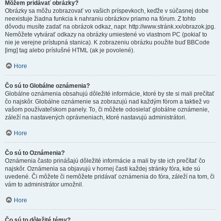
Môžem pridávať obrázky?
Obrázky sa môžu zobrazovať vo vašich príspevkoch, keďže v súčasnej dobe
neexistuje žiadna funkcia k nahraniu obrázkov priamo na fórum. Z tohto
dôvodu musíte zadať na obrázok odkaz, napr. http://www.stránk.xx/obrazok.jpg.
Nemôžete vytvárať odkazy na obrázky umiestené vo vlastnom PC (pokiaľ to
nie je verejne prístupná stanica). K zobrazeniu obrázku použite buď BBCode
[img] tag alebo príslušné HTML (ak je povolené).
Hore
Čo sú to Globálne oznámenia?
Globálne oznámenia obsahujú dôležité informácie, ktoré by ste si mali prečítať
čo najskôr. Globálne oznámenie sa zobrazujú nad každým fórom a taktiež vo
vašom používateľskom panely. To, či môžete odosielať globálne oznámenie,
záleží na nastavených oprávneniach, ktoré nastavujú administrátori.
Hore
Čo sú to Oznámenia?
Oznámenia často prinášajú dôležité informácie a mali by ste ich prečítať čo
najskôr. Oznámenia sa objavujú v hornej časti každej stránky fóra, kde sú
uvedené. Či môžete či nemôžete pridávať oznámenia do fóra, záleží na tom, či
vám to administrátor umožnil.
Hore
Čo sú to dôležité témy?