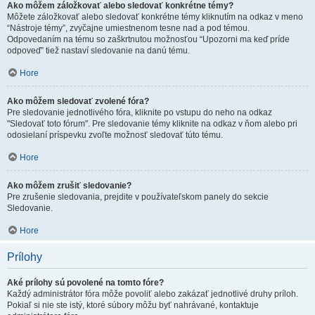
Ako môžem záložkovať alebo sledovať konkrétne témy?
Môžete záložkovať alebo sledovať konkrétne témy kliknutím na odkaz v meno
“Nástroje témy”, zvyčajne umiestnenom tesne nad a pod témou.
Odpovedaním na tému so zaškrtnutou možnosťou “Upozorni ma keď príde
odpoveď” tiež nastaví sledovanie na danú tému.
Hore
Ako môžem sledovať zvolené fóra?
Pre sledovanie jednotlivého fóra, kliknite po vstupu do neho na odkaz
"Sledovať toto fórum". Pre sledovanie témy kliknite na odkaz v ňom alebo pri
odosielaní príspevku zvoľte možnosť sledovať túto tému.
Hore
Ako môžem zrušiť sledovanie?
Pre zrušenie sledovania, prejdite v používateľskom panely do sekcie
Sledovanie.
Hore
Prílohy
Aké prílohy sú povolené na tomto fóre?
Každý administrátor fóra môže povoliť alebo zakázať jednotlivé druhy príloh.
Pokiaľ si nie ste istý, ktoré súbory môžu byť nahrávané, kontaktuje