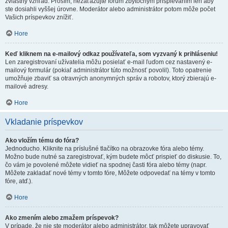
zvláštny vzhľad. Prosím, nezaťažujte fórum zbytočným prispievaním len aby
ste dosiahli vyššej úrovne. Moderátor alebo administrátor potom môže počet
Vašich príspevkov znížiť.
Hore
Keď kliknem na e-mailový odkaz používateľa, som vyzvaný k prihláseniu!
Len zaregistrovaní užívatelia môžu posielať e-mail ľuďom cez nastavený e-
mailový formulár (pokiaľ administrátor túto možnosť povolil). Toto opatrenie
umožňuje zbaviť sa otravných anonymných správ a robotov, ktorý zbierajú e-
mailové adresy.
Hore
Vkladanie príspevkov
Ako vložím tému do fóra?
Jednoducho. Kliknite na príslušné tlačítko na obrazovke fóra alebo témy.
Možno bude nutné sa zaregistrovať, kým budete môcť prispieť do diskusie. To,
čo vám je povolené môžete vidieť na spodnej časti fóra alebo témy (napr.
Môžete zakladať nové témy v tomto fóre, Môžete odpovedať na témy v tomto
fóre, atď.).
Hore
Ako zmením alebo zmažem príspevok?
V prípade, že nie ste moderátor alebo administrátor, tak môžete upravovať