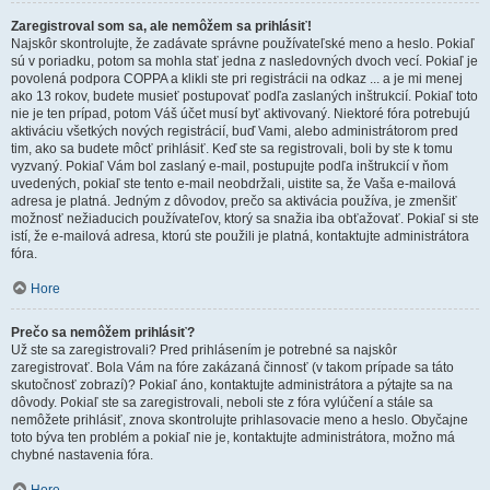
Zaregistroval som sa, ale nemôžem sa prihlásiť!
Najskôr skontrolujte, že zadávate správne používateľské meno a heslo. Pokiaľ
sú v poriadku, potom sa mohla stať jedna z nasledovných dvoch vecí. Pokiaľ je
povolená podpora COPPA a klikli ste pri registrácii na odkaz ... a je mi menej
ako 13 rokov, budete musieť postupovať podľa zaslaných inštrukcií. Pokiaľ toto
nie je ten prípad, potom Váš účet musí byť aktivovaný. Niektoré fóra potrebujú
aktiváciu všetkých nových registrácií, buď Vami, alebo administrátorom pred
tim, ako sa budete môcť prihlásiť. Keď ste sa registrovali, boli by ste k tomu
vyzvaný. Pokiaľ Vám bol zaslaný e-mail, postupujte podľa inštrukcií v ňom
uvedených, pokiaľ ste tento e-mail neobdržali, uistite sa, že Vaša e-mailová
adresa je platná. Jedným z dôvodov, prečo sa aktivácia používa, je zmenšiť
možnosť nežiaducich používateľov, ktorý sa snažia iba obťažovať. Pokiaľ si ste
istí, že e-mailová adresa, ktorú ste použili je platná, kontaktujte administrátora
fóra.
Hore
Prečo sa nemôžem prihlásiť?
Už ste sa zaregistrovali? Pred prihlásením je potrebné sa najskôr
zaregistrovať. Bola Vám na fóre zakázaná činnosť (v takom prípade sa táto
skutočnosť zobrazí)? Pokiaľ áno, kontaktujte administrátora a pýtajte sa na
dôvody. Pokiaľ ste sa zaregistrovali, neboli ste z fóra vylúčení a stále sa
nemôžete prihlásiť, znova skontrolujte prihlasovacie meno a heslo. Obyčajne
toto býva ten problém a pokiaľ nie je, kontaktujte administrátora, možno má
chybné nastavenia fóra.