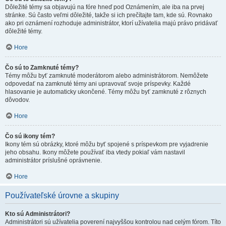
Dôležité témy sa objavujú na fóre hneď pod Oznámením, ale iba na prvej
stránke. Sú často veľmi dôležité, takže si ich prečítajte tam, kde sú. Rovnako
ako pri oznámení rozhoduje administrátor, ktorí užívatelia majú právo pridávať
dôležité témy.
Hore
Čo sú to Zamknuté témy?
Témy môžu byť zamknuté moderátorom alebo administrátorom. Nemôžete
odpovedať na zamknuté témy ani upravovať svoje príspevky. Každé
hlasovanie je automaticky ukončené. Témy môžu byť zamknuté z rôznych
dôvodov.
Hore
Čo sú ikony tém?
Ikony tém sú obrázky, ktoré môžu byť spojené s príspevkom pre vyjadrenie
jeho obsahu. Ikony môžete používať iba vtedy pokiaľ vám nastavil
administrátor príslušné oprávnenie.
Hore
Používateľské úrovne a skupiny
Kto sú Administrátori?
Administrátori sú užívatelia poverení najvyššou kontrolou nad celým fórom. Títo