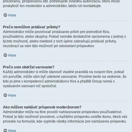
prezeraniu, prispievaniu atď. potrebujete zvláštnu autorizáciu, ktorú môže
poskytnúť len moderátor a administrátor, takže ich kontaktujte.
Hore
Prečo nemôžem pridávať prílohy?
Administrátor môže povoľovať pridávanie príloh pre jednotlivé fóra,
používateľov, alebo skupiny. Pokiaľ nemáte dostatočné oprávnenia z jednej z
týchto možností, alebo niektoré z nich úplne zabraňujú pridávať prílohy,
nezobrazí sa vám táto možnosť pri odosielaní príspevkov.
Hore
Prečo som obdržal varovanie?
Každý administrátor si môže stanoviť vlastné pravidlá na svojom fóre, pokiaľ
ich porušíte, môže vám byť udelené varovanie. Prosíme berte na vedomie, že
toto je plne v kompetencií administrátorov fóra a phpBB Group nemá s
vydávaním varovaní nič spoločné.
Hore
Ako môžem nahlásiť príspevok moderátorom?
Administrátor môže na fóre povoliť nahlasovanie príspevkov používateľovi.
Pokiaľ je táto možnosť povolené, u každého príspevku uvidíte ikonu, ktorá vás
privedie na formulár, kde vyplníte všetky informácie pre nahlásenie príspevku.
Hore