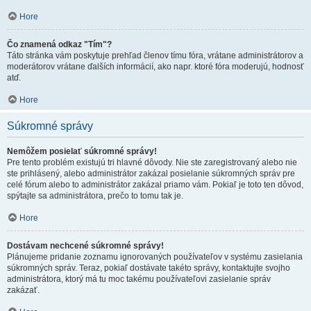
Hore
Čo znamená odkaz "Tím"?
Táto stránka vám poskytuje prehľad členov tímu fóra, vrátane administrátorov a
moderátorov vrátane ďalších informácií, ako napr. ktoré fóra moderujú, hodnosť
atď.
Hore
Súkromné správy
Nemôžem posielať súkromné správy!
Pre tento problém existujú tri hlavné dôvody. Nie ste zaregistrovaný alebo nie
ste prihlásený, alebo administrátor zakázal posielanie súkromných správ pre
celé fórum alebo to administrátor zakázal priamo vám. Pokiaľ je toto ten dôvod,
spýtajte sa administrátora, prečo to tomu tak je.
Hore
Dostávam nechcené súkromné správy!
Plánujeme pridanie zoznamu ignorovaných používateľov v systému zasielania
súkromných správ. Teraz, pokiaľ dostávate takéto správy, kontaktujte svojho
administrátora, ktorý má tu moc takému používateľovi zasielanie správ
zakázať.