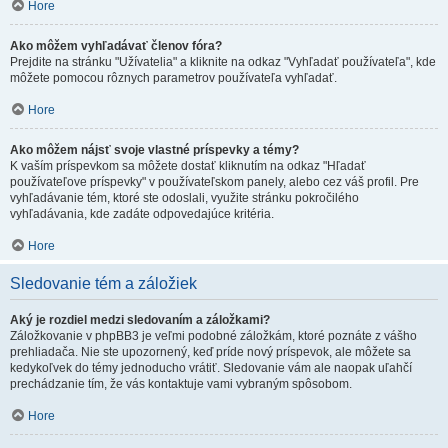
Hore
Ako môžem vyhľadávať členov fóra?
Prejdite na stránku "Užívatelia" a kliknite na odkaz "Vyhľadať používateľa", kde
môžete pomocou rôznych parametrov používateľa vyhľadať.
Hore
Ako môžem nájsť svoje vlastné príspevky a témy?
K vaším príspevkom sa môžete dostať kliknutím na odkaz "Hľadať
používateľove príspevky" v používateľskom panely, alebo cez váš profil. Pre
vyhľadávanie tém, ktoré ste odoslali, využite stránku pokročilého
vyhľadávania, kde zadáte odpovedajúce kritéria.
Hore
Sledovanie tém a záložiek
Aký je rozdiel medzi sledovaním a záložkami?
Záložkovanie v phpBB3 je veľmi podobné záložkám, ktoré poznáte z vášho
prehliadača. Nie ste upozornený, keď príde nový príspevok, ale môžete sa
kedykoľvek do témy jednoducho vrátiť. Sledovanie vám ale naopak uľahčí
prechádzanie tím, že vás kontaktuje vami vybraným spôsobom.
Hore