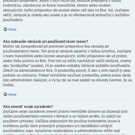
prezeraní príspevkov. Jeden z nich môže byť obrázok prepojený s vašou
hodnosťou, všeobecne vo forme hviezdičiek, blokov alebo bodiek,
ukazujúcich, koľko príspevkov ste poslali alebo váš stav na fóre. Iný, zvyčajne
väčší, obrázok je známy ako avatar a je vo všeobecnosti jedinečný u každého
používateľa.
Hore
Ako zobrazím obrázok pri používateľskom mene?
Možno ste zaregistrovali pri prezeraní príspevkov dva obrázky pri
používateľskom mene. Ten prvý je obrázok spojený s Vašou úrovňou, zvyčajne
v tvare hviezdičiek alebo kociek ukazujúcich, koľko príspevkov ste už pridali,
alebo Vašu pozíciu vo fóre. Pod ním sa môže nachádzať väčší obrázok, známy
ako "postavička" (avatar), čo je vlastne unikátny obrázok každého používateľa.
Záleží na administrátorovi fóra, či postavičky povolí, či ako s nimi naloží (v akej
podobe sa zobrazia). Pokiaľ nemôžete využívať postavičky, potom práve vtedy
toto administrátori zakázali, a Vy by ste sa mali spýtať na dôvody (veríme, že sa
hodia).
Hore
Ako zmeniť svoje zaradenie?
Zvyčajne svoje zaradenie zmeniť priamo nemôžete (úrovne sa objavujú pod
Vašim používateľským menom v témach a vo Vašom profile, čo záleží na
použitom vzhľade). Väčšina diskusných fór používa hodnotenie úrovní k
rozlíšeniu počtu Vami pridaných príspevkov a k identifikácií určitých
používateľov, napr. označenie moderátorov a administrátorov môže mať