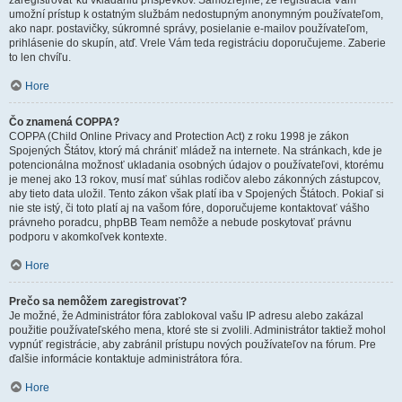
zaregistrovať ku vkladaniu príspevkov. Samozrejme, že registrácia Vám
umožní prístup k ostatným službám nedostupným anonymným používateľom,
ako napr. postavičky, súkromné správy, posielanie e-mailov používateľom,
prihlásenie do skupín, atď. Vrele Vám teda registráciu doporučujeme. Zaberie
to len chvíľu.
Hore
Čo znamená COPPA?
COPPA (Child Online Privacy and Protection Act) z roku 1998 je zákon
Spojených Štátov, ktorý má chrániť mládež na internete. Na stránkach, kde je
potencionálna možnosť ukladania osobných údajov o používateľovi, ktorému
je menej ako 13 rokov, musí mať súhlas rodičov alebo zákonných zástupcov,
aby tieto data uložil. Tento zákon však platí iba v Spojených Štátoch. Pokiaľ si
nie ste istý, či toto platí aj na vašom fóre, doporučujeme kontaktovať vášho
právneho poradcu, phpBB Team nemôže a nebude poskytovať právnu
podporu v akomkoľvek kontexte.
Hore
Prečo sa nemôžem zaregistrovať?
Je možné, že Administrátor fóra zablokoval vašu IP adresu alebo zakázal
použitie používateľského mena, ktoré ste si zvolili. Administrátor taktiež mohol
vypnúť registrácie, aby zabránil prístupu nových používateľov na fórum. Pre
ďalšie informácie kontaktuje administrátora fóra.
Hore