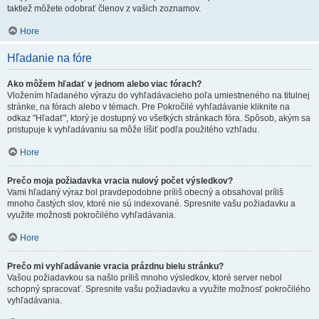
taktiež môžete odobrať členov z vašich zoznamov.
Hore
Hľadanie na fóre
Ako môžem hľadať v jednom alebo viac fórach?
Vložením hľadaného výrazu do vyhľadávacieho poľa umiestneného na titulnej
stránke, na fórach alebo v témach. Pre Pokročilé vyhľadávanie kliknite na
odkaz "Hľadať", ktorý je dostupný vo všetkých stránkach fóra. Spôsob, akým sa
pristupuje k vyhľadávaniu sa môže líšiť podľa použitého vzhľadu.
Hore
Prečo moja požiadavka vracia nulový počet výsledkov?
Vami hľadaný výraz bol pravdepodobne príliš obecný a obsahoval príliš
mnoho častých slov, ktoré nie sú indexované. Spresnite vašu požiadavku a
využite možnosti pokročilého vyhľadávania.
Hore
Prečo mi vyhľadávanie vracia prázdnu bielu stránku?
Vašou požiadavkou sa našlo príliš mnoho výsledkov, ktoré server nebol
schopný spracovať. Spresnite vašu požiadavku a využite možnosť pokročilého
vyhľadávania.