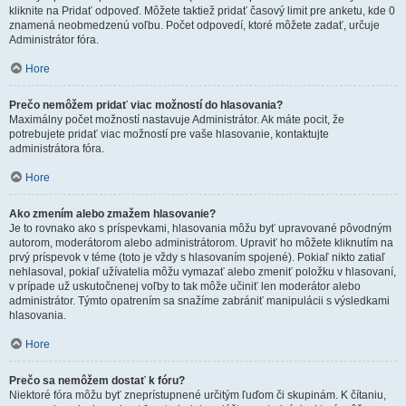
kliknite na Pridať odpoveď. Môžete taktiež pridať časový limit pre anketu, kde 0
znamená neobmedzenú voľbu. Počet odpovedí, ktoré môžete zadať, určuje
Administrátor fóra.
Hore
Prečo nemôžem pridať viac možností do hlasovania?
Maximálny počet možností nastavuje Administrátor. Ak máte pocit, že
potrebujete pridať viac možností pre vaše hlasovanie, kontaktujte
administrátora fóra.
Hore
Ako zmením alebo zmažem hlasovanie?
Je to rovnako ako s príspevkami, hlasovania môžu byť upravované pôvodným
autorom, moderátorom alebo administrátorom. Upraviť ho môžete kliknutím na
prvý príspevok v téme (toto je vždy s hlasovaním spojené). Pokiaľ nikto zatiaľ
nehlasoval, pokiaľ užívatelia môžu vymazať alebo zmeniť položku v hlasovaní,
v prípade už uskutočnenej voľby to tak môže učiniť len moderátor alebo
administrátor. Týmto opatrením sa snažíme zabrániť manipulácii s výsledkami
hlasovania.
Hore
Prečo sa nemôžem dostať k fóru?
Niektoré fóra môžu byť zneprístupnené určitým ľuďom či skupinám. K čítaniu,