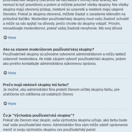
používateľské skupiny (väčšinou sa nachádza v hornej časti stránky, ale
nemusí to byť pravidlom) a potom si môžete prezrieť všetky skupiny. Nie všetky
skupiny majú otvorený prístup, niektoré sú uzavreté a niektoré majú utajené
členstvo. Pokiaľ je skupina otvorená, môžete žiadať o zaradenie kliknutím na
príslušné tlačítko. Moderátor používateľskej skupiny musí vašu žiadosť schváliť
a môže sa vás spýtať na dôvody, prečo chcete do skupiny vstúpiť. Prosím,
nenadávajte moderátorovi, pokiaľ vašej žiadosti nevyhovie. Má svoj dôvod.
Hore
Ako sa stanem moderátorom používateľskej skupiny?
Používateľské skupiny sú pôvodne vytvorené administrátorom a môžu taktiež
ustanoviť moderátora. Ak máte záujem vytvoriť používateľskú skupinu, potom
ako prvého kontaktujte administrátora súkromnou správou.
Hore
Prečo majú niektoré skupiny inú farbu?
Je možné, aby administrátor fóra pridelil členom určitej skupiny farbu, pre
uľahčenie ich odlíšenia od ostatných členov.
Hore
Čo je "Východzia používateľská skupina"?
Pokiaľ ste členom viac skupín, vaša východzia skupina určuje, akú farbu bude
mať vaše používateľské meno. Administrátor fóra vám môže udeliť oprávnenie
meniť si svoju východziu skupinu cez používateľský panel.