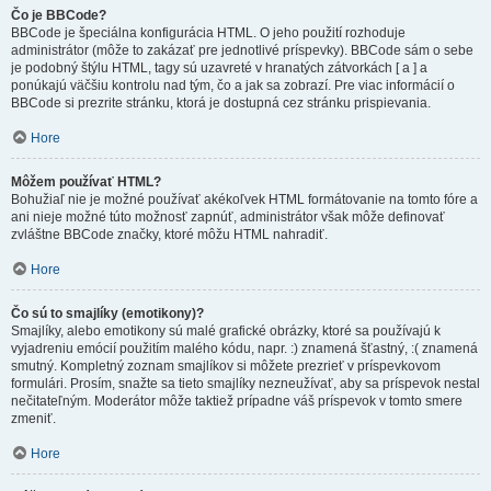
Čo je BBCode?
BBCode je špeciálna konfigurácia HTML. O jeho použití rozhoduje
administrátor (môže to zakázať pre jednotlivé príspevky). BBCode sám o sebe
je podobný štýlu HTML, tagy sú uzavreté v hranatých zátvorkách [ a ] a
ponúkajú väčšiu kontrolu nad tým, čo a jak sa zobrazí. Pre viac informácií o
BBCode si prezrite stránku, ktorá je dostupná cez stránku prispievania.
Hore
Môžem používať HTML?
Bohužiaľ nie je možné používať akékoľvek HTML formátovanie na tomto fóre a
ani nieje možné túto možnosť zapnúť, administrátor však môže definovať
zvláštne BBCode značky, ktoré môžu HTML nahradiť.
Hore
Čo sú to smajlíky (emotikony)?
Smajlíky, alebo emotikony sú malé grafické obrázky, ktoré sa používajú k
vyjadreniu emócií použitím malého kódu, napr. :) znamená šťastný, :( znamená
smutný. Kompletný zoznam smajlíkov si môžete prezrieť v príspevkovom
formulári. Prosím, snažte sa tieto smajlíky nezneužívať, aby sa príspevok nestal
nečitateľným. Moderátor môže taktiež prípadne váš príspevok v tomto smere
zmeniť.
Hore