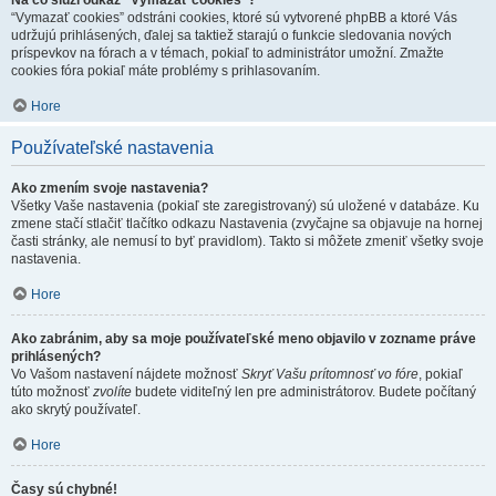
Na čo slúži odkaz "Vymazať cookies"?
“Vymazať cookies” odstráni cookies, ktoré sú vytvorené phpBB a ktoré Vás
udržujú prihlásených, ďalej sa taktiež starajú o funkcie sledovania nových
príspevkov na fórach a v témach, pokiaľ to administrátor umožní. Zmažte
cookies fóra pokiaľ máte problémy s prihlasovaním.
Hore
Používateľské nastavenia
Ako zmením svoje nastavenia?
Všetky Vaše nastavenia (pokiaľ ste zaregistrovaný) sú uložené v databáze. Ku
zmene stačí stlačiť tlačítko odkazu Nastavenia (zvyčajne sa objavuje na hornej
časti stránky, ale nemusí to byť pravidlom). Takto si môžete zmeniť všetky svoje
nastavenia.
Hore
Ako zabránim, aby sa moje používateľské meno objavilo v zozname práve
prihlásených?
Vo Vašom nastavení nájdete možnosť
Skryť Vašu prítomnosť vo fóre
, pokiaľ
túto možnosť
zvolíte
budete viditeľný len pre administrátorov. Budete počítaný
ako skrytý používateľ.
Hore
Časy sú chybné!