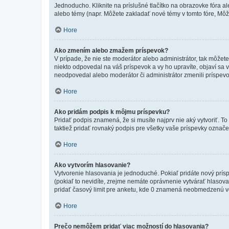
Jednoducho. Kliknite na príslušné tlačítko na obrazovke fóra a
alebo témy (napr. Môžete zakladať nové témy v tomto fóre, Môže
Hore
Ako zmením alebo zmažem príspevok?
V prípade, že nie ste moderátor alebo administrátor, tak môžet
niekto odpovedal na váš príspevok a vy ho upravíte, objaví sa v
neodpovedal alebo moderátor či administrátor zmenili príspevo
Hore
Ako pridám podpis k môjmu príspevku?
Pridať podpis znamená, že si musíte najprv nie aký vytvoriť. To
taktiež pridať rovnaký podpis pre všetky vaše príspevky označ
Hore
Ako vytvorím hlasovanie?
Vytvorenie hlasovania je jednoduché. Pokiaľ pridáte nový prísp
(pokiaľ to nevidíte, zrejme nemáte oprávnenie vytvárať hlasov
pridať časový limit pre anketu, kde 0 znamená neobmedzenú voľ
Hore
Prečo nemôžem pridať viac možností do hlasovania?