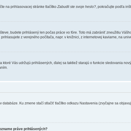
te na prihlasovacej stránke tlačítko
Zabudli ste svoje heslo?
, pokračujte podľa inš
všteve
, budete prihlásený len počas práce vo fóre. Toto má zabrániť zneužitiu Vášho 
rihlasujete z verejného počítača, napr. v knižnici, z internetovej kaviarne, na unive
 ktoré Vás udržujú prihlásených, ďalej sa taktiež starajú o funkcie sledovania nový
aním.
 databáze. Ku zmene stačí stlačiť tlačítko odkazu Nastavenia (zvyčajne sa objavuje 
zozname práve prihlásených?