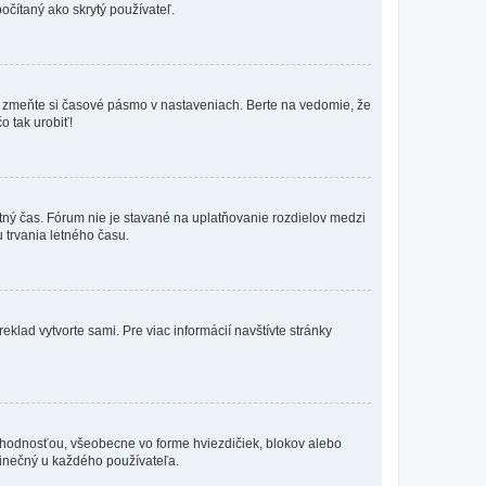
očítaný ako skrytý používateľ.
k, zmeňte si časové pásmo v nastaveniach. Berte na vedomie, že
o tak urobiť!
etný čas. Fórum nie je stavané na uplatňovanie rozdielov medzi
trvania letného času.
eklad vytvorte sami. Pre viac informácií navštívte stránky
 hodnosťou, všeobecne vo forme hviezdičiek, blokov alebo
edinečný u každého používateľa.