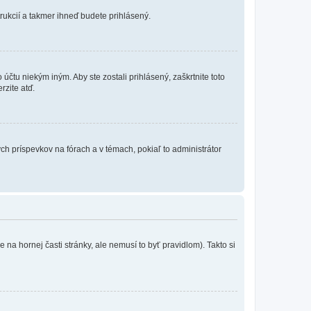
trukcií a takmer ihneď budete prihlásený.
účtu niekým iným. Aby ste zostali prihlásený, zaškrtnite toto
rzite atď.
ch príspevkov na fórach a v témach, pokiaľ to administrátor
na hornej časti stránky, ale nemusí to byť pravidlom). Takto si