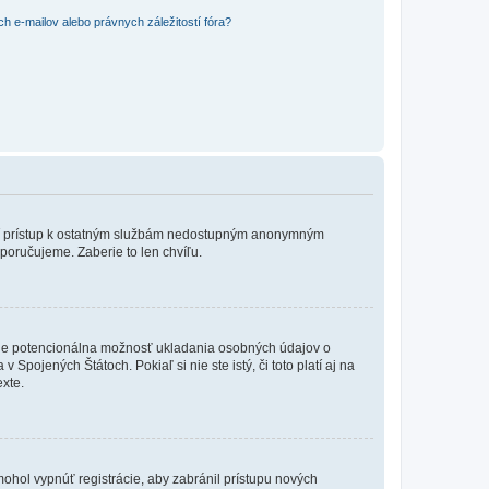
 e-mailov alebo právnych záležitostí fóra?
?
ožní prístup k ostatným službám nedostupným anonymným
poručujeme. Zaberie to len chvíľu.
de je potencionálna možnosť ukladania osobných údajov o
Spojených Štátoch. Pokiaľ si nie ste istý, či toto platí aj na
xte.
 mohol vypnúť registrácie, aby zabránil prístupu nových