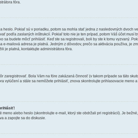
trátora fóra.
 heslo. Pokiaľ sú v poriadku, potom sa mohla stať jedna z nasledovných dvoch vecí.
ať podľa zaslaných inštrukcií. Pokiaľ toto nie je ten prípad, potom Váš účet musí b
ko sa budete môcť prihlásiť. Keď ste sa registrovali, boli by ste k tomu vyzvaný. Po
Vaša e-mailová adresa je platná. Jedným z dôvodov, prečo sa aktivácia používa, je 
ili je platná, kontaktujte administrátora fóra.
kôr zaregistrovať. Bola Vám na fóre zakázaná činnosť (v takom prípade sa táto skut
 fóra vylúčení a stále sa nemôžete prihlásiť, znova skontrolujte prihlasovacie meno 
rihlásiť!
o alebo heslo (skontrolujte e-mail, ktorý ste obdržali pri registrácií). Je bežné, ž
va a zapojte sa do diskusie.