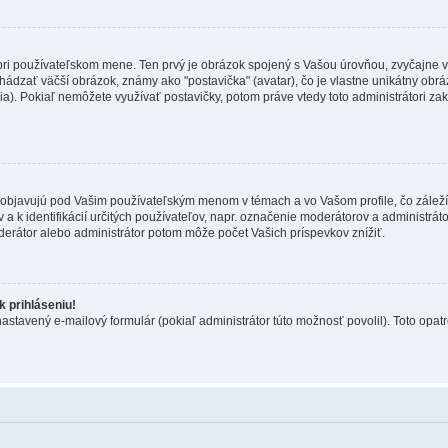
 pri používateľskom mene. Ten prvý je obrázok spojený s Vašou úrovňou, zvyčajne v
hádzať väčší obrázok, známy ako "postavička" (avatar), čo je vlastne unikátny obráz
zia). Pokiaľ nemôžete využívať postavičky, potom práve vtedy toto administrátori zak
objavujú pod Vašim používateľským menom v témach a vo Vašom profile, čo záleží
 a k identifikácií určitých používateľov, napr. označenie moderátorov a administrá
derátor alebo administrátor potom môže počet Vašich príspevkov znížiť.
 prihláseniu!
nastavený e-mailový formulár (pokiaľ administrátor túto možnosť povolil). Toto op