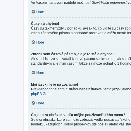
Vo Vašom nastavení nájdete možnosť
Skryť Vašu prítomnosť vo
Hore
Časy sú chybné!
Časy sú takmer vždy v poriadku, avšak to, čo vidíte sú časy z
zmenu časového pásma a podobné nastavenia môžu meniť len regi
Hore
Zmenil som časové pásmo, ale je to stále chybne!
Ak ste si istí, že ste zadali časové pásmo správne a aj tak sa
štandardným a letným časom, takže sa môže jednať o 1 hodino
Hore
Môj jazyk nie je na zozname!
Pravdepodobne administrátor nenainštaloval tento jazyk, alebo ho
phpBB Group
.
Hore
Čo je to za obrázok vedľa môjho používateľského mena?
Sú dva obrázky, ktoré sa môžu zobraziť vedľa používateľského
bodiek, ukazujúcich, koľko príspevkov ste poslali alebo váš sta