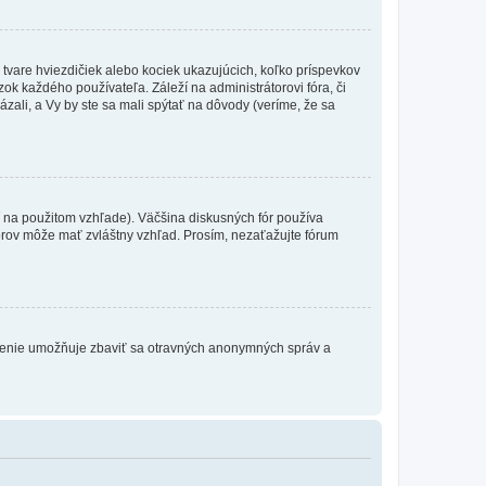
 tvare hviezdičiek alebo kociek ukazujúcich, koľko príspevkov
ok každého používateľa. Záleží na administrátorovi fóra, či
ázali, a Vy by ste sa mali spýtať na dôvody (veríme, že sa
 na použitom vzhľade). Väčšina diskusných fór používa
torov môže mať zvláštny vzhľad. Prosím, nezaťažujte fórum
atrenie umožňuje zbaviť sa otravných anonymných správ a