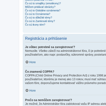
Čo sú to smajlíky (emotikony)?
Môžem pridávať obrázky?
Čo sú to Globálne oznámenia?
Čo sú to Oznámenia?
Čo sú to dôležité témy?
Čo sú to Zamknuté témy?
Čo sú ikony tém?
Registrácia a prihlásenie
Je vôbec potrebné sa zaregistrovať?
Nemusíte. Všetko záleží na administrátorovi fóra, či je potr
používateľom, ako napr. postavičky, súkromné správy, posielani
Hore
Čo znamená COPPA?
COPPA (Child Online Privacy and Protection Act) z roku 1998 j
používateľovi, ktorému je menej ako 13 rokov, musí mať súhlas ro
vašom fóre, doporučujeme kontaktovať vášho právneho porad
Hore
Prečo sa nemôžem zaregistrovať?
Je možné, že Administrátor fóra zablokoval vašu IP adresu alebo