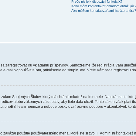
Prečo nie je k dispozícii funkcia X?
Koho mám kontaktovať ohľadom obťažujúcich
Ako môžem kontaktovať aministrátora fóra
ebné sa zaregistrovať ku vkladaniu príspevkov. Samozrejme, že registrácia Vám um
e e-mailov používateľom, prihlásenie do skupín, atď. Vrele Vám teda registráciu do
e zákon Spojených Štátov, ktorý má chrániť mládež na internete. Na stránkach, k
dičov alebo zákonných zástupcov, aby tieto data uložil. Tento zákon však platí iba v 
cu, phpBB Team nemôže a nebude poskytovať právnu podporu v akomkoľvek konte
 zakázal použitie používateľského mena, ktoré ste si zvolili. Administrátor taktiež