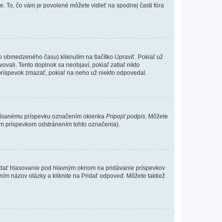
e. To, čo vám je povolené môžete vidieť na spodnej časti fóra
o obmedzeného času) kliknutím na tlačítko Upraviť. Pokiaľ už
ovali. Tento doplnok sa neobjaví, pokiaľ zatiaľ nikto
príspevok zmazať, pokiaľ na neho už niekto odpovedal.
 písanému príspevku označením okienka
Pripojiť podpis
. Môžete
ným príspevkom odstránením tohto označenia).
 Pridať hlasovanie pod hlavným oknom na pridávanie príspevkov
ním názov otázky a kliknite na Pridať odpoveď. Môžete taktiež