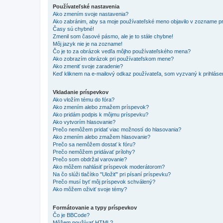
Používateľské nastavenia
Ako zmením svoje nastavenia?
Ako zabránim, aby sa moje používateľské meno objavilo v zozname p
Časy sú chybné!
Zmenil som časové pásmo, ale je to stále chybne!
Môj jazyk nie je na zozname!
Čo je to za obrázok vedľa môjho používateľského mena?
Ako zobrazím obrázok pri používateľskom mene?
Ako zmeniť svoje zaradenie?
Keď kliknem na e-mailový odkaz používateľa, som vyzvaný k prihlásen
Vkladanie príspevkov
Ako vložím tému do fóra?
Ako zmením alebo zmažem príspevok?
Ako pridám podpis k môjmu príspevku?
Ako vytvorím hlasovanie?
Prečo nemôžem pridať viac možností do hlasovania?
Ako zmením alebo zmažem hlasovanie?
Prečo sa nemôžem dostať k fóru?
Prečo nemôžem pridávať prílohy?
Prečo som obdržal varovanie?
Ako môžem nahlásiť príspevok moderátorom?
Na čo slúži tlačítko "Uložiť" pri písaní príspevku?
Prečo musí byť môj príspevok schválený?
Ako môžem oživiť svoje témy?
Formátovanie a typy príspevkov
Čo je BBCode?
Môžem používať HTML?