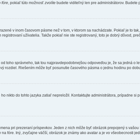
 fóre
, pokiaľ túto možnosť
zvolíte
budete viditeľný len pre administrátorov. Budete p
obrazené v inom časovom pásme než v tom, v ktorom sa nachádzate. Pokiaľ je to ta
strovaní užívatelia. Takže pokiaľ nie ste registrovaný, toto je dobrý dôvod, preč
 líši od toho správneho, tak tou najpravdepodobnejšou odpoveďou je, že sa jedná o l
vý rozdiel. Riešením môže byť posunutie časového pásma o jednu hodinu po dobu 
 nikto do tohto jazyka zatiaľ nepreložil. Kontaktujte administrátora, prípadne si pr
 mena pri prezeraní príspevkov. Jeden z nich môže byť obrázok prepojený s vašou
v na fóre. Iný, zvyčajne väčší, obrázok je známy ako avatar a je vo všeobecnosti j