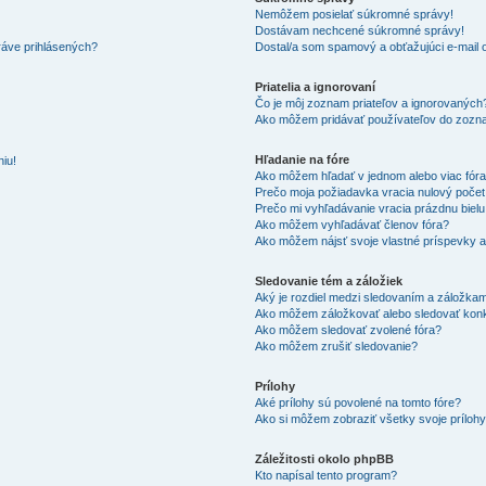
Nemôžem posielať súkromné správy!
Dostávam nechcené súkromné správy!
ráve prihlásených?
Dostal/a som spamový a obťažujúci e-mail o
Priatelia a ignorovaní
Čo je môj zoznam priateľov a ignorovaných
Ako môžem pridávať používateľov do zozna
Hľadanie na fóre
iu!
Ako môžem hľadať v jednom alebo viac fór
Prečo moja požiadavka vracia nulový poče
Prečo mi vyhľadávanie vracia prázdnu bielu
Ako môžem vyhľadávať členov fóra?
Ako môžem nájsť svoje vlastné príspevky 
Sledovanie tém a záložiek
Aký je rozdiel medzi sledovaním a záložka
Ako môžem záložkovať alebo sledovať kon
Ako môžem sledovať zvolené fóra?
Ako môžem zrušiť sledovanie?
Prílohy
Aké prílohy sú povolené na tomto fóre?
Ako si môžem zobraziť všetky svoje príloh
Záležitosti okolo phpBB
Kto napísal tento program?