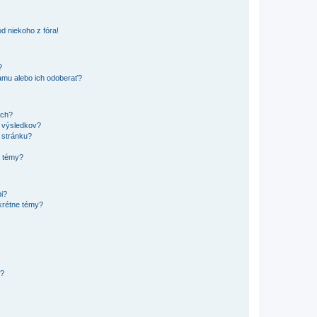
d niekoho z fóra!
?
mu alebo ich odoberať?
ach?
t výsledkov?
 stránku?
a témy?
mi?
krétne témy?
y?