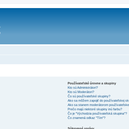
Používateľské úrovne a skupiny
Kto sú Administrátori?
Kto sú Moderátori?
Čo sú používateľské skupiny?
Ako sa môžem zapojiť do používateľskej s
Ako sa stanem moderátorom používateľske
Prečo majú niektoré skupiny inú farbu?
Čo je "Východzia používateľská skupina"?
Čo znamená odkaz "Tím"?
Súkromné správy