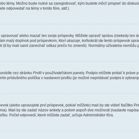
lebo témy. Možno bude nutné sa zaregistrovať, kým budete môcť prispieť do diskusi
te odpovedať na témy v tomto fóre, atď.).
e upravovať alebo mazať len svoje príspevky. Môžete upraviť správu (niekedy len d
ám malý doplnok pod príspevkom, ktorí ukazuje, koľkokrát ste tento príspevok uprav
k (tí by mali sami zanechať odkaz prečo ho zmenili). Normálny užívatelia nemôžu 
 urobíte cez stránku
Profil
v používateľskom panely. Podpis môžete pridať k práve
ením príslušného políčka v nastavení profilu (je možné nepridávať podpis k vybra
evok (alebo upravujete prví príspevok, pokiaľ môžete) mali by ste vidieť tlačítko
ania). Mali by ste zadať názov ankety a potom aspoň dve možnosti (nastavte napísa
bu. Počet odpovedí, ktoré môžete zadať, určuje Administrátor fóra.