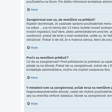
používateľov na fórum. Pre ďalšie informácie kontaktuje adminis
Hore
Zaregistroval som sa, ale nemôžem sa prihlásiť!
Najskôr skontrolujte, že zadávate správne používateľské meno a
na odkaz ... a je mi menej ako 13 rokov, budete musieť postupov
nových registrácií, buď Vami, alebo administrátorom pred tim, a
uvedených, pokiaľ ste tento e-mail neobdržali, uistite sa, že 
obťažovať. Pokiaľ si ste istí, že e-mailová adresa, ktorú ste použ
Hore
Prečo sa nemôžem prihlásiť?
Už ste sa zaregistrovali? Pred prihlásením je potrebné sa najs
pýtajte sa na dôvody. Pokiaľ ste sa zaregistrovali, neboli ste z
kontaktujte administrátora, možno má chybné nastavenia fóra.
Hore
V minulosti som sa zaregistroval, avšak teraz sa nemôžem p
Najpravdepodobnejšie dôvody: zadali ste chybné používateľské men
aby sa zmenšila veľkosť databázy. Skúste sa zaregistrovať zno
Hore