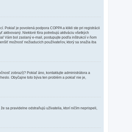
 Pokiaľ je povolená podpora COPPA a klikli ste pri registrácii
yť aktivovaný. Niektoré fóra potrebujú aktiváciu všetkých
kiaľ Vám bol zaslaný e-mail, postupujte podľa inštrukcií v ňom
zmenšiť možnosť nežiaducich používateľov, ktorý sa snažia iba
očnosť zobrazí)? Pokiaľ áno, kontaktujte administrátora a
a heslo. Obyčajne toto býva ten problém a pokiaľ nie je,
e sa pravidelne odstraňujú užívatelia, ktorí ničím neprispeli,