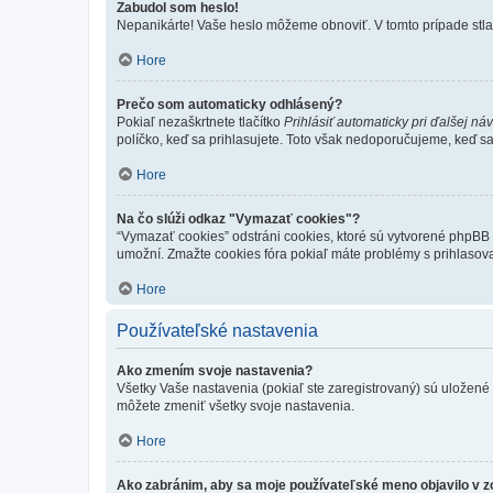
Zabudol som heslo!
Nepanikárte! Vaše heslo môžeme obnoviť. V tomto prípade stlač
Hore
Prečo som automaticky odhlásený?
Pokiaľ nezaškrtnete tlačítko
Prihlásiť automaticky pri ďalšej ná
políčko, keď sa prihlasujete. Toto však nedoporučujeme, keď sa p
Hore
Na čo slúži odkaz "Vymazať cookies"?
“Vymazať cookies” odstráni cookies, ktoré sú vytvorené phpBB a
umožní. Zmažte cookies fóra pokiaľ máte problémy s prihlasov
Hore
Používateľské nastavenia
Ako zmením svoje nastavenia?
Všetky Vaše nastavenia (pokiaľ ste zaregistrovaný) sú uložené v
môžete zmeniť všetky svoje nastavenia.
Hore
Ako zabránim, aby sa moje používateľské meno objavilo v 