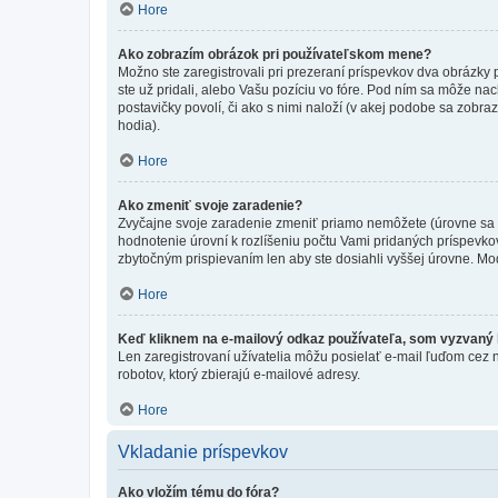
Hore
Ako zobrazím obrázok pri používateľskom mene?
Možno ste zaregistrovali pri prezeraní príspevkov dva obrázky
ste už pridali, alebo Vašu pozíciu vo fóre. Pod ním sa môže nac
postavičky povolí, či ako s nimi naloží (v akej podobe sa zobra
hodia).
Hore
Ako zmeniť svoje zaradenie?
Zvyčajne svoje zaradenie zmeniť priamo nemôžete (úrovne sa 
hodnotenie úrovní k rozlíšeniu počtu Vami pridaných príspevkov
zbytočným prispievaním len aby ste dosiahli vyššej úrovne. Mo
Hore
Keď kliknem na e-mailový odkaz používateľa, som vyzvaný k
Len zaregistrovaní užívatelia môžu posielať e-mail ľuďom cez 
robotov, ktorý zbierajú e-mailové adresy.
Hore
Vkladanie príspevkov
Ako vložím tému do fóra?