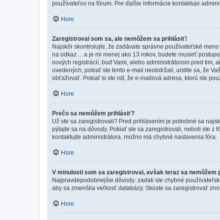
používateľov na fórum. Pre ďalšie informácie kontaktuje adminis
Hore
Zaregistroval som sa, ale nemôžem sa prihlásiť!
Najskôr skontrolujte, že zadávate správne používateľské meno a
na odkaz ... a je mi menej ako 13 rokov, budete musieť postupov
nových registrácií, buď Vami, alebo administrátorom pred tim, a
uvedených, pokiaľ ste tento e-mail neobdržali, uistite sa, že 
obťažovať. Pokiaľ si ste istí, že e-mailová adresa, ktorú ste použ
Hore
Prečo sa nemôžem prihlásiť?
Už ste sa zaregistrovali? Pred prihlásením je potrebné sa najs
pýtajte sa na dôvody. Pokiaľ ste sa zaregistrovali, neboli ste z
kontaktujte administrátora, možno má chybné nastavenia fóra.
Hore
V minulosti som sa zaregistroval, avšak teraz sa nemôžem p
Najpravdepodobnejšie dôvody: zadali ste chybné používateľské men
aby sa zmenšila veľkosť databázy. Skúste sa zaregistrovať zno
Hore