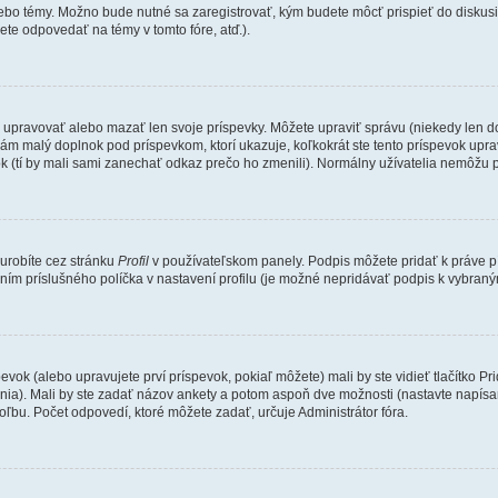
lebo témy. Možno bude nutné sa zaregistrovať, kým budete môcť prispieť do diskusi
te odpovedať na témy v tomto fóre, atď.).
e upravovať alebo mazať len svoje príspevky. Môžete upraviť správu (niekedy len d
ám malý doplnok pod príspevkom, ktorí ukazuje, koľkokrát ste tento príspevok uprav
k (tí by mali sami zanechať odkaz prečo ho zmenili). Normálny užívatelia nemôžu 
 urobíte cez stránku
Profil
v používateľskom panely. Podpis môžete pridať k práve
ením príslušného políčka v nastavení profilu (je možné nepridávať podpis k vybra
evok (alebo upravujete prví príspevok, pokiaľ môžete) mali by ste vidieť tlačítko
ania). Mali by ste zadať názov ankety a potom aspoň dve možnosti (nastavte napísa
bu. Počet odpovedí, ktoré môžete zadať, určuje Administrátor fóra.