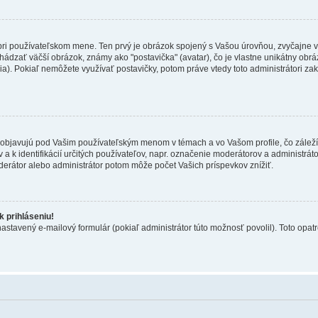
 pri používateľskom mene. Ten prvý je obrázok spojený s Vašou úrovňou, zvyčajne v
hádzať väčší obrázok, známy ako "postavička" (avatar), čo je vlastne unikátny obráz
zia). Pokiaľ nemôžete využívať postavičky, potom práve vtedy toto administrátori zak
objavujú pod Vašim používateľským menom v témach a vo Vašom profile, čo záleží
 a k identifikácií určitých používateľov, napr. označenie moderátorov a administrá
derátor alebo administrátor potom môže počet Vašich príspevkov znížiť.
 prihláseniu!
nastavený e-mailový formulár (pokiaľ administrátor túto možnosť povolil). Toto op