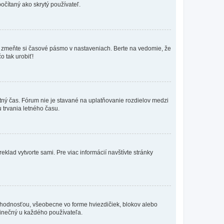
očítaný ako skrytý používateľ.
k, zmeňte si časové pásmo v nastaveniach. Berte na vedomie, že
o tak urobiť!
etný čas. Fórum nie je stavané na uplatňovanie rozdielov medzi
trvania letného času.
eklad vytvorte sami. Pre viac informácií navštívte stránky
 hodnosťou, všeobecne vo forme hviezdičiek, blokov alebo
edinečný u každého používateľa.