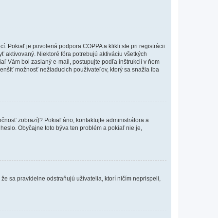
 Pokiaľ je povolená podpora COPPA a klikli ste pri registrácii
yť aktivovaný. Niektoré fóra potrebujú aktiváciu všetkých
kiaľ Vám bol zaslaný e-mail, postupujte podľa inštrukcií v ňom
zmenšiť možnosť nežiaducich používateľov, ktorý sa snažia iba
očnosť zobrazí)? Pokiaľ áno, kontaktujte administrátora a
a heslo. Obyčajne toto býva ten problém a pokiaľ nie je,
e sa pravidelne odstraňujú užívatelia, ktorí ničím neprispeli,