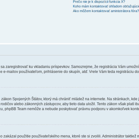
Prečo nie je k dispozícii funkcia X?
Koho mám kontaktovať ohľadom obťažujúcich
Ako môžem kontaktovať aministrátora fóra
ebné sa zaregistrovať ku vkladaniu príspevkov. Samozrejme, že registrácia Vám um
e e-mailov používateľom, prihlásenie do skupín, atď. Vrele Vám teda registráciu do
e zákon Spojených Štátov, ktorý má chrániť mládež na internete. Na stránkach, k
dičov alebo zákonných zástupcov, aby tieto data uložil. Tento zákon však platí iba v 
cu, phpBB Team nemôže a nebude poskytovať právnu podporu v akomkoľvek konte
 zakázal použitie používateľského mena, ktoré ste si zvolili. Administrátor taktiež