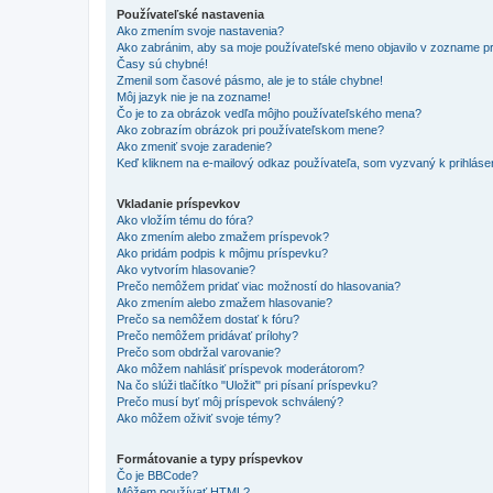
Používateľské nastavenia
Ako zmením svoje nastavenia?
Ako zabránim, aby sa moje používateľské meno objavilo v zozname p
Časy sú chybné!
Zmenil som časové pásmo, ale je to stále chybne!
Môj jazyk nie je na zozname!
Čo je to za obrázok vedľa môjho používateľského mena?
Ako zobrazím obrázok pri používateľskom mene?
Ako zmeniť svoje zaradenie?
Keď kliknem na e-mailový odkaz používateľa, som vyzvaný k prihlásen
Vkladanie príspevkov
Ako vložím tému do fóra?
Ako zmením alebo zmažem príspevok?
Ako pridám podpis k môjmu príspevku?
Ako vytvorím hlasovanie?
Prečo nemôžem pridať viac možností do hlasovania?
Ako zmením alebo zmažem hlasovanie?
Prečo sa nemôžem dostať k fóru?
Prečo nemôžem pridávať prílohy?
Prečo som obdržal varovanie?
Ako môžem nahlásiť príspevok moderátorom?
Na čo slúži tlačítko "Uložiť" pri písaní príspevku?
Prečo musí byť môj príspevok schválený?
Ako môžem oživiť svoje témy?
Formátovanie a typy príspevkov
Čo je BBCode?
Môžem používať HTML?