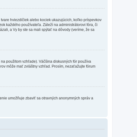
 tvare hviezdičiek alebo kociek ukazujúcich, koľko príspevkov
ok každého používateľa. Záleží na administrátorovi fóra, či
ázali, a Vy by ste sa mali spýtať na dôvody (veríme, že sa
 na použitom vzhľade). Väčšina diskusných fór používa
torov môže mať zvláštny vzhľad. Prosím, nezaťažujte fórum
atrenie umožňuje zbaviť sa otravných anonymných správ a