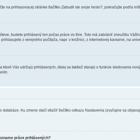
te na prihlasovacej stránke tlačítko
Zabudli ste svoje heslo?
, pokračujte podľa inš
všteve
, budete prihlásený len počas práce vo fóre. Toto má zabrániť zneužitiu Vášho 
rihlasujete z verejného počítača, napr. v knižnici, z internetovej kaviarne, na unive
 ktoré Vás udržujú prihlásených, ďalej sa taktiež starajú o funkcie sledovania nový
aním.
 databáze. Ku zmene stačí stlačiť tlačítko odkazu Nastavenia (zvyčajne sa objavuje 
zozname práve prihlásených?