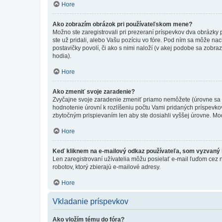
Hore
Ako zobrazím obrázok pri používateľskom mene?
Možno ste zaregistrovali pri prezeraní príspevkov dva obrázky
ste už pridali, alebo Vašu pozíciu vo fóre. Pod ním sa môže nac
postavičky povolí, či ako s nimi naloží (v akej podobe sa zobra
hodia).
Hore
Ako zmeniť svoje zaradenie?
Zvyčajne svoje zaradenie zmeniť priamo nemôžete (úrovne sa 
hodnotenie úrovní k rozlíšeniu počtu Vami pridaných príspevkov
zbytočným prispievaním len aby ste dosiahli vyššej úrovne. Mo
Hore
Keď kliknem na e-mailový odkaz používateľa, som vyzvaný k
Len zaregistrovaní užívatelia môžu posielať e-mail ľuďom cez 
robotov, ktorý zbierajú e-mailové adresy.
Hore
Vkladanie príspevkov
Ako vložím tému do fóra?