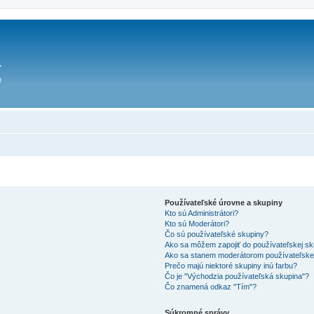
Používateľské úrovne a skupiny
Kto sú Administrátori?
Kto sú Moderátori?
Čo sú používateľské skupiny?
Ako sa môžem zapojiť do používateľskej s
Ako sa stanem moderátorom používateľske
Prečo majú niektoré skupiny inú farbu?
Čo je "Východzia používateľská skupina"?
Čo znamená odkaz "Tím"?
Súkromné správy