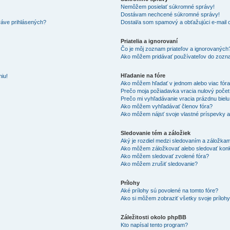
Nemôžem posielať súkromné správy!
Dostávam nechcené súkromné správy!
ráve prihlásených?
Dostal/a som spamový a obťažujúci e-mail o
Priatelia a ignorovaní
Čo je môj zoznam priateľov a ignorovaných
Ako môžem pridávať používateľov do zozna
Hľadanie na fóre
iu!
Ako môžem hľadať v jednom alebo viac fór
Prečo moja požiadavka vracia nulový poče
Prečo mi vyhľadávanie vracia prázdnu bielu
Ako môžem vyhľadávať členov fóra?
Ako môžem nájsť svoje vlastné príspevky 
Sledovanie tém a záložiek
Aký je rozdiel medzi sledovaním a záložka
Ako môžem záložkovať alebo sledovať kon
Ako môžem sledovať zvolené fóra?
Ako môžem zrušiť sledovanie?
Prílohy
Aké prílohy sú povolené na tomto fóre?
Ako si môžem zobraziť všetky svoje príloh
Záležitosti okolo phpBB
Kto napísal tento program?