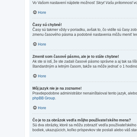
Vo Vašom nastavení nájdete možnosť
Skryť Vašu prítomnosť vo
Hore
Časy sú chybné!
Časy sú takmer vždy v poriadku, avšak to, čo vidíte sú časy z
zmenu časového pásma a podobné nastavenia môžu meniť len regi
Hore
Zmenil som časové pásmo, ale je to stále chybne!
Ak ste si istí, že ste zadali časové pásmo správne a aj tak sa
štandardným a letným časom, takže sa môže jednať o 1 hodino
Hore
Môj jazyk nie je na zozname!
Pravdepodobne administrátor nenainštaloval tento jazyk, alebo ho
phpBB Group
.
Hore
Čo je to za obrázok vedľa môjho používateľského mena?
Sú dva obrázky, ktoré sa môžu zobraziť vedľa používateľského
bodiek, ukazujúcich, koľko príspevkov ste poslali alebo váš sta