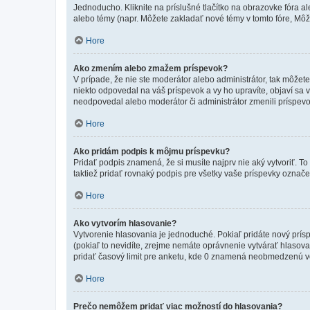
Jednoducho. Kliknite na príslušné tlačítko na obrazovke fóra a
alebo témy (napr. Môžete zakladať nové témy v tomto fóre, Môže
Hore
Ako zmením alebo zmažem príspevok?
V prípade, že nie ste moderátor alebo administrátor, tak môžet
niekto odpovedal na váš príspevok a vy ho upravíte, objaví sa v
neodpovedal alebo moderátor či administrátor zmenili príspevo
Hore
Ako pridám podpis k môjmu príspevku?
Pridať podpis znamená, že si musíte najprv nie aký vytvoriť. To
taktiež pridať rovnaký podpis pre všetky vaše príspevky označ
Hore
Ako vytvorím hlasovanie?
Vytvorenie hlasovania je jednoduché. Pokiaľ pridáte nový prísp
(pokiaľ to nevidíte, zrejme nemáte oprávnenie vytvárať hlasov
pridať časový limit pre anketu, kde 0 znamená neobmedzenú voľ
Hore
Prečo nemôžem pridať viac možností do hlasovania?