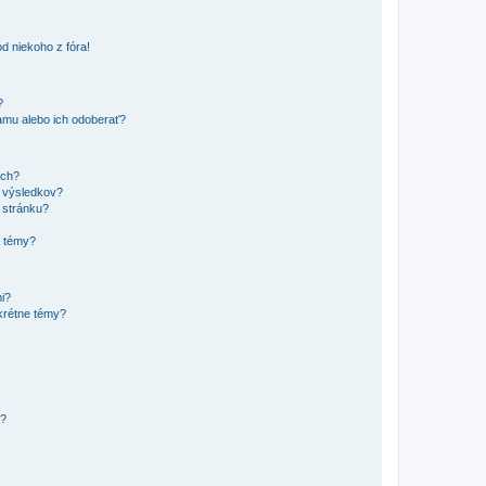
d niekoho z fóra!
?
mu alebo ich odoberať?
ach?
t výsledkov?
 stránku?
a témy?
mi?
krétne témy?
y?