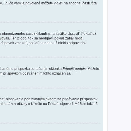
e. To, čo vám je povolené môžete vidieť na spodnej časti fóra
o obmedzeného času) kliknutím na tlačítko Upraviť. Pokiaľ už
ovali. Tento doplnok sa neobjaví, pokiaľ zatiaľ nikto
príspevok zmazať, pokiaľ na neho už niekto odpovedal.
 písanému príspevku označením okienka
Pripojiť podpis
. Môžete
ným príspevkom odstránením tohto označenia).
 Pridať hlasovanie pod hlavným oknom na pridávanie príspevkov
ním názov otázky a kliknite na Pridať odpoveď. Môžete taktiež