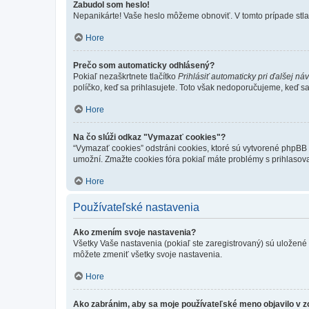
Zabudol som heslo!
Nepanikárte! Vaše heslo môžeme obnoviť. V tomto prípade stlač
Hore
Prečo som automaticky odhlásený?
Pokiaľ nezaškrtnete tlačítko
Prihlásiť automaticky pri ďalšej ná
políčko, keď sa prihlasujete. Toto však nedoporučujeme, keď sa p
Hore
Na čo slúži odkaz "Vymazať cookies"?
“Vymazať cookies” odstráni cookies, ktoré sú vytvorené phpBB a
umožní. Zmažte cookies fóra pokiaľ máte problémy s prihlasov
Hore
Používateľské nastavenia
Ako zmením svoje nastavenia?
Všetky Vaše nastavenia (pokiaľ ste zaregistrovaný) sú uložené v
môžete zmeniť všetky svoje nastavenia.
Hore
Ako zabránim, aby sa moje používateľské meno objavilo v 