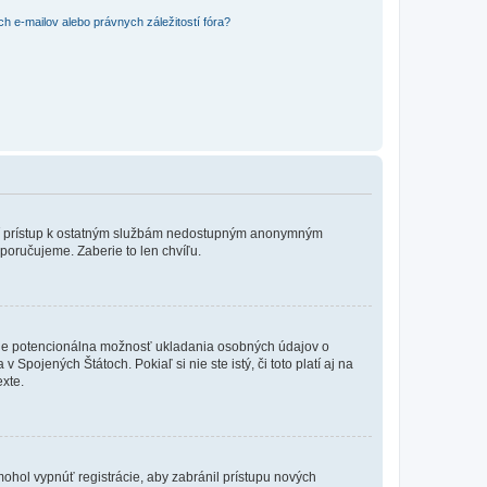
 e-mailov alebo právnych záležitostí fóra?
?
ožní prístup k ostatným službám nedostupným anonymným
poručujeme. Zaberie to len chvíľu.
de je potencionálna možnosť ukladania osobných údajov o
Spojených Štátoch. Pokiaľ si nie ste istý, či toto platí aj na
xte.
 mohol vypnúť registrácie, aby zabránil prístupu nových