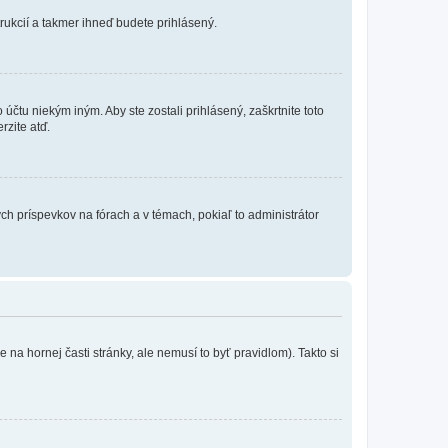
trukcií a takmer ihneď budete prihlásený.
účtu niekým iným. Aby ste zostali prihlásený, zaškrtnite toto
rzite atď.
ch príspevkov na fórach a v témach, pokiaľ to administrátor
na hornej časti stránky, ale nemusí to byť pravidlom). Takto si