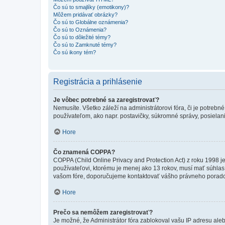
Čo sú to smajlíky (emotikony)?
Môžem pridávať obrázky?
Čo sú to Globálne oznámenia?
Čo sú to Oznámenia?
Čo sú to dôležité témy?
Čo sú to Zamknuté témy?
Čo sú ikony tém?
Registrácia a prihlásenie
Je vôbec potrebné sa zaregistrovať?
Nemusíte. Všetko záleží na administrátorovi fóra, či je potr
používateľom, ako napr. postavičky, súkromné správy, posielani
Hore
Čo znamená COPPA?
COPPA (Child Online Privacy and Protection Act) z roku 1998 j
používateľovi, ktorému je menej ako 13 rokov, musí mať súhlas ro
vašom fóre, doporučujeme kontaktovať vášho právneho porad
Hore
Prečo sa nemôžem zaregistrovať?
Je možné, že Administrátor fóra zablokoval vašu IP adresu alebo