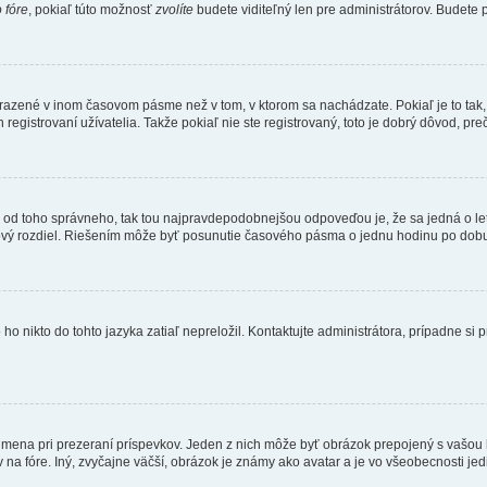
 fóre
, pokiaľ túto možnosť
zvolíte
budete viditeľný len pre administrátorov. Budete p
obrazené v inom časovom pásme než v tom, v ktorom sa nachádzate. Pokiaľ je to ta
strovaní užívatelia. Takže pokiaľ nie ste registrovaný, toto je dobrý dôvod, preč
 líši od toho správneho, tak tou najpravdepodobnejšou odpoveďou je, že sa jedná o l
vý rozdiel. Riešením môže byť posunutie časového pásma o jednu hodinu po dobu 
 nikto do tohto jazyka zatiaľ nepreložil. Kontaktujte administrátora, prípadne si pr
 mena pri prezeraní príspevkov. Jeden z nich môže byť obrázok prepojený s vašou
v na fóre. Iný, zvyčajne väčší, obrázok je známy ako avatar a je vo všeobecnosti j