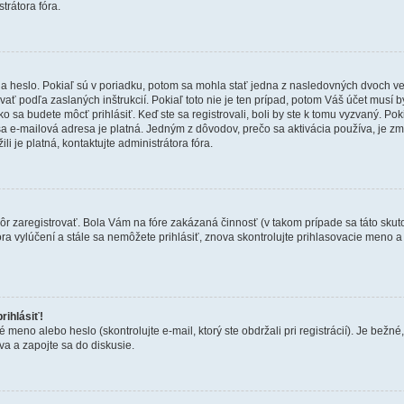
trátora fóra.
 heslo. Pokiaľ sú v poriadku, potom sa mohla stať jedna z nasledovných dvoch vecí.
ať podľa zaslaných inštrukcií. Pokiaľ toto nie je ten prípad, potom Váš účet musí b
ko sa budete môcť prihlásiť. Keď ste sa registrovali, boli by ste k tomu vyzvaný. Po
Vaša e-mailová adresa je platná. Jedným z dôvodov, prečo sa aktivácia používa, je 
ili je platná, kontaktujte administrátora fóra.
kôr zaregistrovať. Bola Vám na fóre zakázaná činnosť (v takom prípade sa táto skut
 fóra vylúčení a stále sa nemôžete prihlásiť, znova skontrolujte prihlasovacie meno 
rihlásiť!
o alebo heslo (skontrolujte e-mail, ktorý ste obdržali pri registrácií). Je bežné, ž
va a zapojte sa do diskusie.