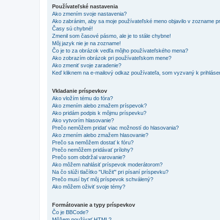
Používateľské nastavenia
Ako zmením svoje nastavenia?
Ako zabránim, aby sa moje používateľské meno objavilo v zozname p
Časy sú chybné!
Zmenil som časové pásmo, ale je to stále chybne!
Môj jazyk nie je na zozname!
Čo je to za obrázok vedľa môjho používateľského mena?
Ako zobrazím obrázok pri používateľskom mene?
Ako zmeniť svoje zaradenie?
Keď kliknem na e-mailový odkaz používateľa, som vyzvaný k prihlásen
Vkladanie príspevkov
Ako vložím tému do fóra?
Ako zmením alebo zmažem príspevok?
Ako pridám podpis k môjmu príspevku?
Ako vytvorím hlasovanie?
Prečo nemôžem pridať viac možností do hlasovania?
Ako zmením alebo zmažem hlasovanie?
Prečo sa nemôžem dostať k fóru?
Prečo nemôžem pridávať prílohy?
Prečo som obdržal varovanie?
Ako môžem nahlásiť príspevok moderátorom?
Na čo slúži tlačítko "Uložiť" pri písaní príspevku?
Prečo musí byť môj príspevok schválený?
Ako môžem oživiť svoje témy?
Formátovanie a typy príspevkov
Čo je BBCode?
Môžem používať HTML?