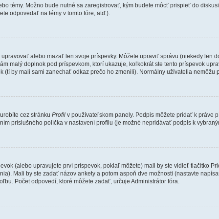
lebo témy. Možno bude nutné sa zaregistrovať, kým budete môcť prispieť do diskusi
te odpovedať na témy v tomto fóre, atď.).
e upravovať alebo mazať len svoje príspevky. Môžete upraviť správu (niekedy len d
ám malý doplnok pod príspevkom, ktorí ukazuje, koľkokrát ste tento príspevok uprav
k (tí by mali sami zanechať odkaz prečo ho zmenili). Normálny užívatelia nemôžu 
 urobíte cez stránku
Profil
v používateľskom panely. Podpis môžete pridať k práve
ením príslušného políčka v nastavení profilu (je možné nepridávať podpis k vybra
evok (alebo upravujete prví príspevok, pokiaľ môžete) mali by ste vidieť tlačítko
ania). Mali by ste zadať názov ankety a potom aspoň dve možnosti (nastavte napísa
bu. Počet odpovedí, ktoré môžete zadať, určuje Administrátor fóra.