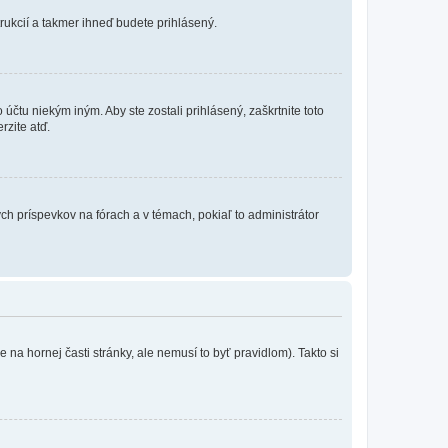
trukcií a takmer ihneď budete prihlásený.
účtu niekým iným. Aby ste zostali prihlásený, zaškrtnite toto
rzite atď.
ch príspevkov na fórach a v témach, pokiaľ to administrátor
na hornej časti stránky, ale nemusí to byť pravidlom). Takto si