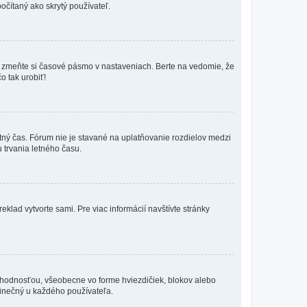
očítaný ako skrytý používateľ.
k, zmeňte si časové pásmo v nastaveniach. Berte na vedomie, že
o tak urobiť!
etný čas. Fórum nie je stavané na uplatňovanie rozdielov medzi
trvania letného času.
eklad vytvorte sami. Pre viac informácií navštívte stránky
 hodnosťou, všeobecne vo forme hviezdičiek, blokov alebo
edinečný u každého používateľa.