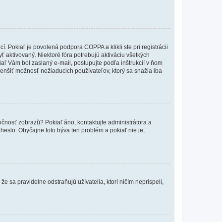
 Pokiaľ je povolená podpora COPPA a klikli ste pri registrácii
yť aktivovaný. Niektoré fóra potrebujú aktiváciu všetkých
kiaľ Vám bol zaslaný e-mail, postupujte podľa inštrukcií v ňom
zmenšiť možnosť nežiaducich používateľov, ktorý sa snažia iba
očnosť zobrazí)? Pokiaľ áno, kontaktujte administrátora a
a heslo. Obyčajne toto býva ten problém a pokiaľ nie je,
e sa pravidelne odstraňujú užívatelia, ktorí ničím neprispeli,