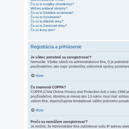
Čo sú to smajlíky (emotikony)?
Môžem pridávať obrázky?
Čo sú to Globálne oznámenia?
Čo sú to Oznámenia?
Čo sú to dôležité témy?
Čo sú to Zamknuté témy?
Čo sú ikony tém?
Registrácia a prihlásenie
Je vôbec potrebné sa zaregistrovať?
Nemusíte. Všetko záleží na administrátorovi fóra, či je potr
používateľom, ako napr. postavičky, súkromné správy, posielani
Hore
Čo znamená COPPA?
COPPA (Child Online Privacy and Protection Act) z roku 1998 j
používateľovi, ktorému je menej ako 13 rokov, musí mať súhlas ro
vašom fóre, doporučujeme kontaktovať vášho právneho porad
Hore
Prečo sa nemôžem zaregistrovať?
Je možné, že Administrátor fóra zablokoval vašu IP adresu alebo