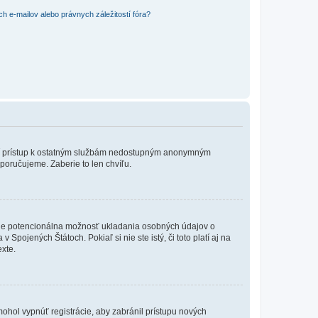
 e-mailov alebo právnych záležitostí fóra?
?
ožní prístup k ostatným službám nedostupným anonymným
poručujeme. Zaberie to len chvíľu.
de je potencionálna možnosť ukladania osobných údajov o
Spojených Štátoch. Pokiaľ si nie ste istý, či toto platí aj na
xte.
 mohol vypnúť registrácie, aby zabránil prístupu nových