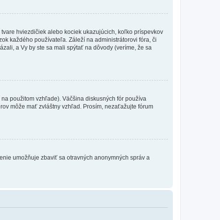
 tvare hviezdičiek alebo kociek ukazujúcich, koľko príspevkov
ok každého používateľa. Záleží na administrátorovi fóra, či
ázali, a Vy by ste sa mali spýtať na dôvody (veríme, že sa
 na použitom vzhľade). Väčšina diskusných fór používa
torov môže mať zvláštny vzhľad. Prosím, nezaťažujte fórum
atrenie umožňuje zbaviť sa otravných anonymných správ a