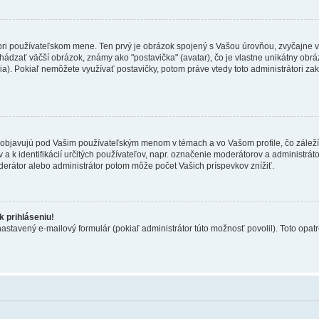
 pri používateľskom mene. Ten prvý je obrázok spojený s Vašou úrovňou, zvyčajne v
hádzať väčší obrázok, známy ako "postavička" (avatar), čo je vlastne unikátny obráz
zia). Pokiaľ nemôžete využívať postavičky, potom práve vtedy toto administrátori zak
objavujú pod Vašim používateľským menom v témach a vo Vašom profile, čo záleží
 a k identifikácií určitých používateľov, napr. označenie moderátorov a administrá
derátor alebo administrátor potom môže počet Vašich príspevkov znížiť.
 prihláseniu!
nastavený e-mailový formulár (pokiaľ administrátor túto možnosť povolil). Toto op