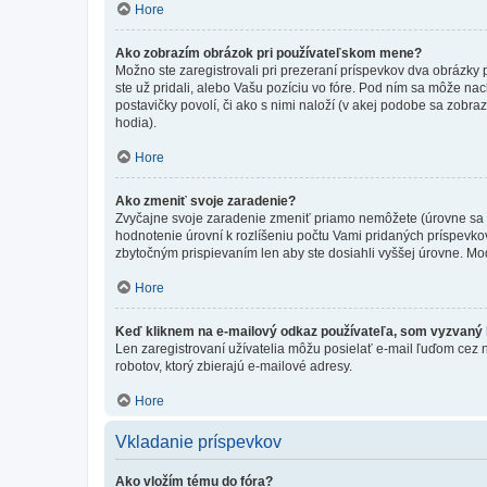
Hore
Ako zobrazím obrázok pri používateľskom mene?
Možno ste zaregistrovali pri prezeraní príspevkov dva obrázky
ste už pridali, alebo Vašu pozíciu vo fóre. Pod ním sa môže nac
postavičky povolí, či ako s nimi naloží (v akej podobe sa zobra
hodia).
Hore
Ako zmeniť svoje zaradenie?
Zvyčajne svoje zaradenie zmeniť priamo nemôžete (úrovne sa 
hodnotenie úrovní k rozlíšeniu počtu Vami pridaných príspevkov
zbytočným prispievaním len aby ste dosiahli vyššej úrovne. Mo
Hore
Keď kliknem na e-mailový odkaz používateľa, som vyzvaný k
Len zaregistrovaní užívatelia môžu posielať e-mail ľuďom cez 
robotov, ktorý zbierajú e-mailové adresy.
Hore
Vkladanie príspevkov
Ako vložím tému do fóra?