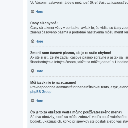
Vo Vašom nastavení nájdete možnosť
Skryť Vašu prítomnosť vo
Hore
Časy sú chybné!
Časy sú takmer vždy v poriadku, avšak to, čo vidíte sú časy z
zmenu časového pásma a podobné nastavenia môžu meniť len regi
Hore
Zmenil som časové pásmo, ale je to stále chybne!
Ak ste si istí, že ste zadali časové pásmo správne a aj tak sa
štandardným a letným časom, takže sa môže jednať o 1 hodino
Hore
Môj jazyk nie je na zozname!
Pravdepodobne administrátor nenainštaloval tento jazyk, alebo ho
phpBB Group
.
Hore
Čo je to za obrázok vedľa môjho používateľského mena?
Sú dva obrázky, ktoré sa môžu zobraziť vedľa používateľského
bodiek, ukazujúcich, koľko príspevkov ste poslali alebo váš sta