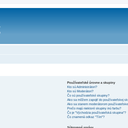
Používateľské úrovne a skupiny
Kto sú Administrátori?
Kto sú Moderátori?
Čo sú používateľské skupiny?
Ako sa môžem zapojiť do používateľskej s
Ako sa stanem moderátorom používateľske
Prečo majú niektoré skupiny inú farbu?
Čo je "Východzia používateľská skupina"?
Čo znamená odkaz "Tím"?
Súkromné správy