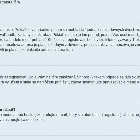
trátora fóra.
 heslo. Pokiaľ sú v poriadku, potom sa mohla stať jedna z nasledovných dvoch vecí.
ať podľa zaslaných inštrukcií. Pokiaľ toto nie je ten prípad, potom Váš účet musí b
ko sa budete môcť prihlásiť. Keď ste sa registrovali, boli by ste k tomu vyzvaný. Po
Vaša e-mailová adresa je platná. Jedným z dôvodov, prečo sa aktivácia používa, je 
ili je platná, kontaktujte administrátora fóra.
kôr zaregistrovať. Bola Vám na fóre zakázaná činnosť (v takom prípade sa táto skut
 fóra vylúčení a stále sa nemôžete prihlásiť, znova skontrolujte prihlasovacie meno 
rihlásiť!
o alebo heslo (skontrolujte e-mail, ktorý ste obdržali pri registrácií). Je bežné, ž
va a zapojte sa do diskusie.