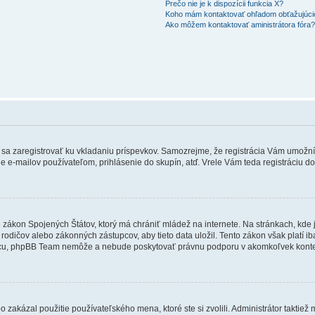
Prečo nie je k dispozícii funkcia X?
Koho mám kontaktovať ohľadom obťažujúcich
Ako môžem kontaktovať aministrátora fóra
ebné sa zaregistrovať ku vkladaniu príspevkov. Samozrejme, že registrácia Vám um
e e-mailov používateľom, prihlásenie do skupín, atď. Vrele Vám teda registráciu do
e zákon Spojených Štátov, ktorý má chrániť mládež na internete. Na stránkach, k
dičov alebo zákonných zástupcov, aby tieto data uložil. Tento zákon však platí iba v 
cu, phpBB Team nemôže a nebude poskytovať právnu podporu v akomkoľvek konte
 zakázal použitie používateľského mena, ktoré ste si zvolili. Administrátor taktiež