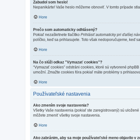
Zabudol som heslo!
Nepanikárte! Vaše heslo môžeme obnoviť. V tomto prípade stlač
Hore
Prečo som automaticky odhlásený?
Pokiaľ nezaškrtnete tlačítko
Prihlásiť automaticky pri ďalšej ná
políčko, keď sa prihlasujete. Toto však nedoporučujeme, keď sa p
Hore
Na čo slúži odkaz "Vymazať cookies"?
“Vymazať cookies” odstráni cookies, ktoré sú vytvorené phpBB a
umožní. Zmažte cookies fóra pokiaľ máte problémy s prihlasov
Hore
Používateľské nastavenia
Ako zmením svoje nastavenia?
Všetky Vaše nastavenia (pokiaľ ste zaregistrovaný) sú uložené v
môžete zmeniť všetky svoje nastavenia.
Hore
Ako zabránim, aby sa moje používateľské meno objavilo v 