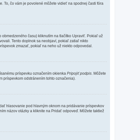
e. To, čo vám je povolené môžete vidieť na spodnej časti fóra
o obmedzeného času) kliknutím na tlačítko Upraviť. Pokiaľ už
ovali. Tento doplnok sa neobjaví, pokiaľ zatiaľ nikto
príspevok zmazať, pokiaľ na neho už niekto odpovedal.
 písanému príspevku označením okienka
Pripojiť podpis
. Môžete
ným príspevkom odstránením tohto označenia).
 Pridať hlasovanie pod hlavným oknom na pridávanie príspevkov
ním názov otázky a kliknite na Pridať odpoveď. Môžete taktiež