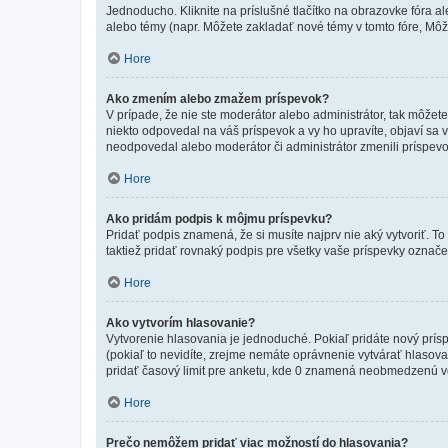
Jednoducho. Kliknite na príslušné tlačítko na obrazovke fóra a
alebo témy (napr. Môžete zakladať nové témy v tomto fóre, Môže
Hore
Ako zmením alebo zmažem príspevok?
V prípade, že nie ste moderátor alebo administrátor, tak môžet
niekto odpovedal na váš príspevok a vy ho upravíte, objaví sa v
neodpovedal alebo moderátor či administrátor zmenili príspevo
Hore
Ako pridám podpis k môjmu príspevku?
Pridať podpis znamená, že si musíte najprv nie aký vytvoriť. To
taktiež pridať rovnaký podpis pre všetky vaše príspevky označ
Hore
Ako vytvorím hlasovanie?
Vytvorenie hlasovania je jednoduché. Pokiaľ pridáte nový prísp
(pokiaľ to nevidíte, zrejme nemáte oprávnenie vytvárať hlasov
pridať časový limit pre anketu, kde 0 znamená neobmedzenú voľ
Hore
Prečo nemôžem pridať viac možností do hlasovania?