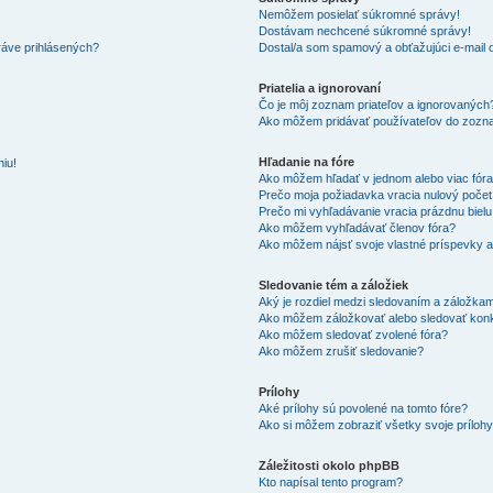
Nemôžem posielať súkromné správy!
Dostávam nechcené súkromné správy!
ráve prihlásených?
Dostal/a som spamový a obťažujúci e-mail o
Priatelia a ignorovaní
Čo je môj zoznam priateľov a ignorovaných
Ako môžem pridávať používateľov do zozna
Hľadanie na fóre
iu!
Ako môžem hľadať v jednom alebo viac fór
Prečo moja požiadavka vracia nulový poče
Prečo mi vyhľadávanie vracia prázdnu bielu
Ako môžem vyhľadávať členov fóra?
Ako môžem nájsť svoje vlastné príspevky 
Sledovanie tém a záložiek
Aký je rozdiel medzi sledovaním a záložka
Ako môžem záložkovať alebo sledovať kon
Ako môžem sledovať zvolené fóra?
Ako môžem zrušiť sledovanie?
Prílohy
Aké prílohy sú povolené na tomto fóre?
Ako si môžem zobraziť všetky svoje príloh
Záležitosti okolo phpBB
Kto napísal tento program?