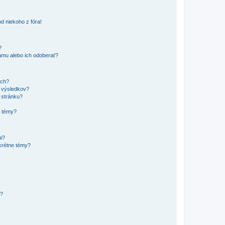
d niekoho z fóra!
?
mu alebo ich odoberať?
ach?
t výsledkov?
 stránku?
a témy?
mi?
krétne témy?
y?