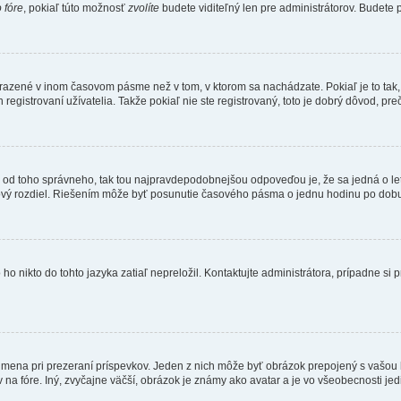
 fóre
, pokiaľ túto možnosť
zvolíte
budete viditeľný len pre administrátorov. Budete p
obrazené v inom časovom pásme než v tom, v ktorom sa nachádzate. Pokiaľ je to ta
strovaní užívatelia. Takže pokiaľ nie ste registrovaný, toto je dobrý dôvod, preč
 líši od toho správneho, tak tou najpravdepodobnejšou odpoveďou je, že sa jedná o l
vý rozdiel. Riešením môže byť posunutie časového pásma o jednu hodinu po dobu 
 nikto do tohto jazyka zatiaľ nepreložil. Kontaktujte administrátora, prípadne si pr
 mena pri prezeraní príspevkov. Jeden z nich môže byť obrázok prepojený s vašou
v na fóre. Iný, zvyčajne väčší, obrázok je známy ako avatar a je vo všeobecnosti j