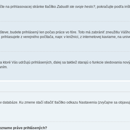
te na prihlasovacej stránke tlačítko
Zabudli ste svoje heslo?
, pokračujte podľa inš
všteve
, budete prihlásený len počas práce vo fóre. Toto má zabrániť zneužitiu Vášho 
rihlasujete z verejného počítača, napr. v knižnici, z internetovej kaviarne, na unive
 ktoré Vás udržujú prihlásených, ďalej sa taktiež starajú o funkcie sledovania nový
aním.
 databáze. Ku zmene stačí stlačiť tlačítko odkazu Nastavenia (zvyčajne sa objavuje 
zozname práve prihlásených?