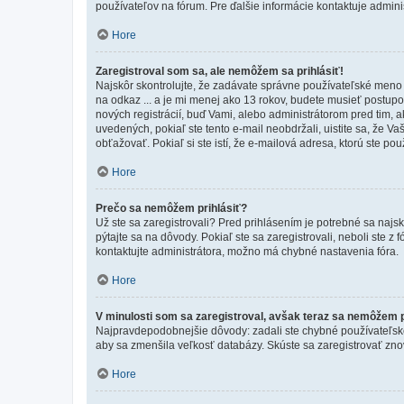
používateľov na fórum. Pre ďalšie informácie kontaktuje adminis
Hore
Zaregistroval som sa, ale nemôžem sa prihlásiť!
Najskôr skontrolujte, že zadávate správne používateľské meno a
na odkaz ... a je mi menej ako 13 rokov, budete musieť postupov
nových registrácií, buď Vami, alebo administrátorom pred tim, a
uvedených, pokiaľ ste tento e-mail neobdržali, uistite sa, že 
obťažovať. Pokiaľ si ste istí, že e-mailová adresa, ktorú ste použ
Hore
Prečo sa nemôžem prihlásiť?
Už ste sa zaregistrovali? Pred prihlásením je potrebné sa najs
pýtajte sa na dôvody. Pokiaľ ste sa zaregistrovali, neboli ste z
kontaktujte administrátora, možno má chybné nastavenia fóra.
Hore
V minulosti som sa zaregistroval, avšak teraz sa nemôžem p
Najpravdepodobnejšie dôvody: zadali ste chybné používateľské men
aby sa zmenšila veľkosť databázy. Skúste sa zaregistrovať zno
Hore