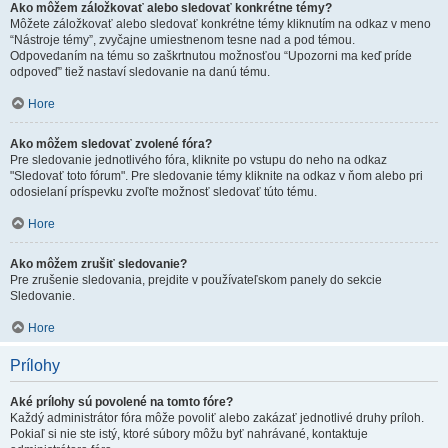
Ako môžem záložkovať alebo sledovať konkrétne témy?
Môžete záložkovať alebo sledovať konkrétne témy kliknutím na odkaz v meno
“Nástroje témy”, zvyčajne umiestnenom tesne nad a pod témou.
Odpovedaním na tému so zaškrtnutou možnosťou “Upozorni ma keď príde
odpoveď” tiež nastaví sledovanie na danú tému.
Hore
Ako môžem sledovať zvolené fóra?
Pre sledovanie jednotlivého fóra, kliknite po vstupu do neho na odkaz
"Sledovať toto fórum". Pre sledovanie témy kliknite na odkaz v ňom alebo pri
odosielaní príspevku zvoľte možnosť sledovať túto tému.
Hore
Ako môžem zrušiť sledovanie?
Pre zrušenie sledovania, prejdite v používateľskom panely do sekcie
Sledovanie.
Hore
Prílohy
Aké prílohy sú povolené na tomto fóre?
Každý administrátor fóra môže povoliť alebo zakázať jednotlivé druhy príloh.
Pokiaľ si nie ste istý, ktoré súbory môžu byť nahrávané, kontaktuje