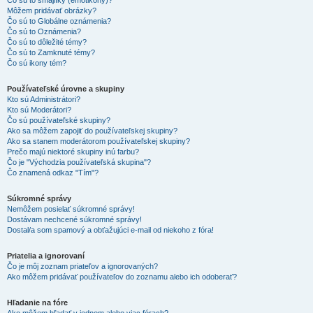
Čo sú to smajlíky (emotikony)?
Môžem pridávať obrázky?
Čo sú to Globálne oznámenia?
Čo sú to Oznámenia?
Čo sú to dôležité témy?
Čo sú to Zamknuté témy?
Čo sú ikony tém?
Používateľské úrovne a skupiny
Kto sú Administrátori?
Kto sú Moderátori?
Čo sú používateľské skupiny?
Ako sa môžem zapojiť do používateľskej skupiny?
Ako sa stanem moderátorom používateľskej skupiny?
Prečo majú niektoré skupiny inú farbu?
Čo je "Východzia používateľská skupina"?
Čo znamená odkaz "Tím"?
Súkromné správy
Nemôžem posielať súkromné správy!
Dostávam nechcené súkromné správy!
Dostal/a som spamový a obťažujúci e-mail od niekoho z fóra!
Priatelia a ignorovaní
Čo je môj zoznam priateľov a ignorovaných?
Ako môžem pridávať používateľov do zoznamu alebo ich odoberať?
Hľadanie na fóre