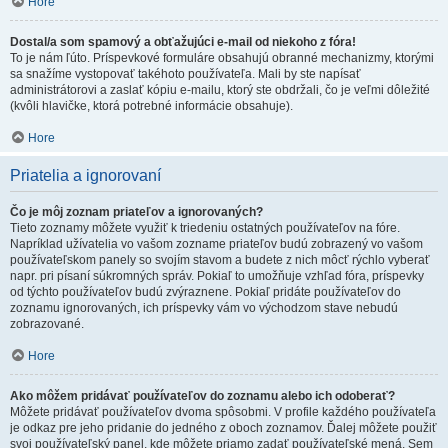
Hore
Dostal/a som spamový a obťažujúci e-mail od niekoho z fóra!
To je nám ľúto. Príspevkové formuláre obsahujú obranné mechanizmy, ktorými
sa snažíme vystopovať takéhoto používateľa. Mali by ste napísať
administrátorovi a zaslať kópiu e-mailu, ktorý ste obdržali, čo je veľmi dôležité
(kvôli hlavičke, ktorá potrebné informácie obsahuje).
Hore
Priatelia a ignorovaní
Čo je môj zoznam priateľov a ignorovaných?
Tieto zoznamy môžete využiť k triedeniu ostatných používateľov na fóre.
Napríklad užívatelia vo vašom zozname priateľov budú zobrazený vo vašom
používateľskom panely so svojím stavom a budete z nich môcť rýchlo vyberať
napr. pri písaní súkromných správ. Pokiaľ to umožňuje vzhľad fóra, príspevky
od týchto používateľov budú zvýraznene. Pokiaľ pridáte používateľov do
zoznamu ignorovaných, ich príspevky vám vo východzom stave nebudú
zobrazované.
Hore
Ako môžem pridávať používateľov do zoznamu alebo ich odoberať?
Môžete pridávať používateľov dvoma spôsobmi. V profile každého používateľa
je odkaz pre jeho pridanie do jedného z oboch zoznamov. Ďalej môžete použiť
svoj používateľský panel, kde môžete priamo zadať používateľské mená. Sem