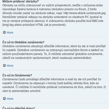
Môžem pridávať obrázky?
Obrázky sa môžu zobrazovať vo vašich príspevkoch, keďže v súčasnej dobe
neexistuje žiadna funkcia k nahraniu obrázkov priamo na fórum. Z tohto
dôvodu musíte zadať na obrázok odkaz, napr. http://www.stránk.xx/obrazok.jpg.
Nemôžete vytvárať odkazy na obrázky umiestené vo vlastnom PC (pokiaľ to
nie je verejne prístupná stanica). K zobrazeniu obrázku použite buď BBCode
[img] tag alebo príslušné HTML (ak je povolené).
Hore
Čo sú to Globálne oznámenia?
Globálne oznámenia obsahujú dôležité informácie, ktoré by ste si mali prečítať
čo najskôr. Globálne oznámenie sa zobrazujú nad každým fórom a taktiež vo
vašom používateľskom panely. To, či môžete odosielať globálne oznámenie,
záleží na nastavených oprávneniach, ktoré nastavujú administrátori.
Hore
Čo sú to Oznámenia?
Oznámenia často prinášajú dôležité informácie a mali by ste ich prečítať čo
najskôr. Oznámenia sa objavujú v hornej časti každej stránky fóra, kde sú
uvedené. Či môžete či nemôžete pridávať oznámenia do fóra, záleží na tom, či
vám to administrátor umožnil.
Hore
Čo sú to dôležité témy?