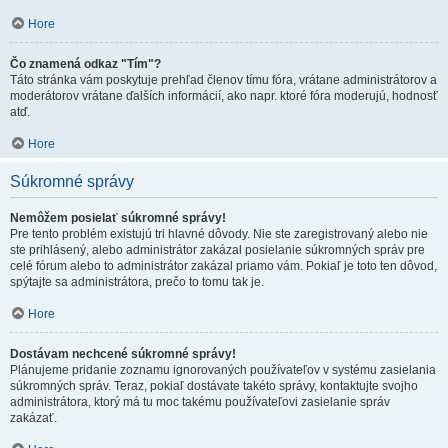
Hore
Čo znamená odkaz "Tím"?
Táto stránka vám poskytuje prehľad členov tímu fóra, vrátane administrátorov a
moderátorov vrátane ďalších informácií, ako napr. ktoré fóra moderujú, hodnosť
atď.
Hore
Súkromné správy
Nemôžem posielať súkromné správy!
Pre tento problém existujú tri hlavné dôvody. Nie ste zaregistrovaný alebo nie
ste prihlásený, alebo administrátor zakázal posielanie súkromných správ pre
celé fórum alebo to administrátor zakázal priamo vám. Pokiaľ je toto ten dôvod,
spýtajte sa administrátora, prečo to tomu tak je.
Hore
Dostávam nechcené súkromné správy!
Plánujeme pridanie zoznamu ignorovaných používateľov v systému zasielania
súkromných správ. Teraz, pokiaľ dostávate takéto správy, kontaktujte svojho
administrátora, ktorý má tu moc takému používateľovi zasielanie správ
zakázať.