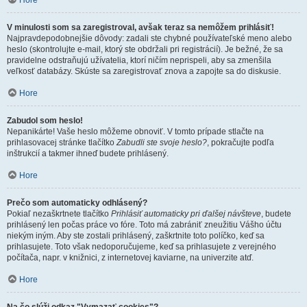
Hore
V minulosti som sa zaregistroval, avšak teraz sa nemôžem prihlásiť!
Najpravdepodobnejšie dôvody: zadali ste chybné používateľské meno alebo
heslo (skontrolujte e-mail, ktorý ste obdržali pri registrácií). Je bežné, že sa
pravidelne odstraňujú užívatelia, ktorí ničím neprispeli, aby sa zmenšila
veľkosť databázy. Skúste sa zaregistrovať znova a zapojte sa do diskusie.
Hore
Zabudol som heslo!
Nepanikárte! Vaše heslo môžeme obnoviť. V tomto prípade stlačte na
prihlasovacej stránke tlačítko
Zabudli ste svoje heslo?
, pokračujte podľa
inštrukcií a takmer ihneď budete prihlásený.
Hore
Prečo som automaticky odhlásený?
Pokiaľ nezaškrtnete tlačítko
Prihlásiť automaticky pri ďalšej návšteve
, budete
prihlásený len počas práce vo fóre. Toto má zabrániť zneužitiu Vášho účtu
niekým iným. Aby ste zostali prihlásený, zaškrtnite toto políčko, keď sa
prihlasujete. Toto však nedoporučujeme, keď sa prihlasujete z verejného
počítača, napr. v knižnici, z internetovej kaviarne, na univerzite atď.
Hore