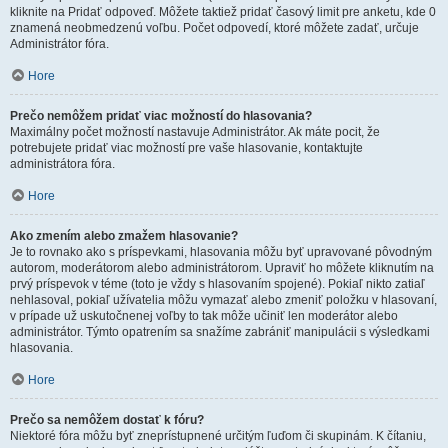
kliknite na Pridať odpoveď. Môžete taktiež pridať časový limit pre anketu, kde 0
znamená neobmedzenú voľbu. Počet odpovedí, ktoré môžete zadať, určuje
Administrátor fóra.
Hore
Prečo nemôžem pridať viac možností do hlasovania?
Maximálny počet možností nastavuje Administrátor. Ak máte pocit, že
potrebujete pridať viac možností pre vaše hlasovanie, kontaktujte
administrátora fóra.
Hore
Ako zmením alebo zmažem hlasovanie?
Je to rovnako ako s príspevkami, hlasovania môžu byť upravované pôvodným
autorom, moderátorom alebo administrátorom. Upraviť ho môžete kliknutím na
prvý príspevok v téme (toto je vždy s hlasovaním spojené). Pokiaľ nikto zatiaľ
nehlasoval, pokiaľ užívatelia môžu vymazať alebo zmeniť položku v hlasovaní,
v prípade už uskutočnenej voľby to tak môže učiniť len moderátor alebo
administrátor. Týmto opatrením sa snažíme zabrániť manipulácii s výsledkami
hlasovania.
Hore
Prečo sa nemôžem dostať k fóru?
Niektoré fóra môžu byť zneprístupnené určitým ľuďom či skupinám. K čítaniu,