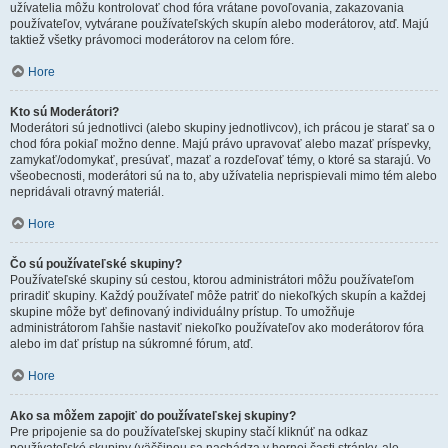
užívatelia môžu kontrolovať chod fóra vrátane povoľovania, zakazovania
používateľov, vytvárane používateľských skupín alebo moderátorov, atď. Majú
taktiež všetky právomoci moderátorov na celom fóre.
Hore
Kto sú Moderátori?
Moderátori sú jednotlivci (alebo skupiny jednotlivcov), ich prácou je starať sa o
chod fóra pokiaľ možno denne. Majú právo upravovať alebo mazať príspevky,
zamykať/odomykať, presúvať, mazať a rozdeľovať témy, o ktoré sa starajú. Vo
všeobecnosti, moderátori sú na to, aby užívatelia neprispievali mimo tém alebo
nepridávali otravný materiál.
Hore
Čo sú používateľské skupiny?
Používateľské skupiny sú cestou, ktorou administrátori môžu používateľom
priradiť skupiny. Každý používateľ môže patriť do niekoľkých skupín a každej
skupine môže byť definovaný individuálny prístup. To umožňuje
administrátorom ľahšie nastaviť niekoľko používateľov ako moderátorov fóra
alebo im dať prístup na súkromné fórum, atď.
Hore
Ako sa môžem zapojiť do používateľskej skupiny?
Pre pripojenie sa do používateľskej skupiny stačí kliknúť na odkaz