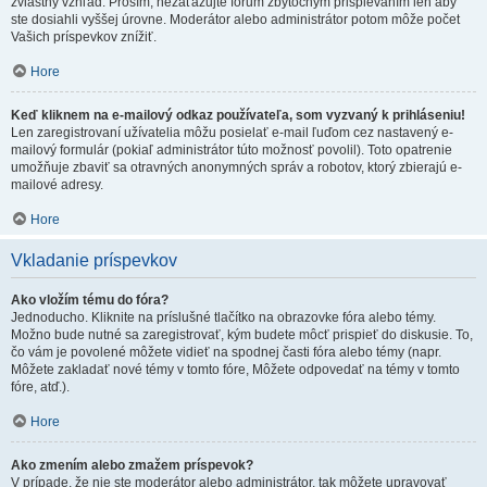
zvláštny vzhľad. Prosím, nezaťažujte fórum zbytočným prispievaním len aby
ste dosiahli vyššej úrovne. Moderátor alebo administrátor potom môže počet
Vašich príspevkov znížiť.
Hore
Keď kliknem na e-mailový odkaz používateľa, som vyzvaný k prihláseniu!
Len zaregistrovaní užívatelia môžu posielať e-mail ľuďom cez nastavený e-
mailový formulár (pokiaľ administrátor túto možnosť povolil). Toto opatrenie
umožňuje zbaviť sa otravných anonymných správ a robotov, ktorý zbierajú e-
mailové adresy.
Hore
Vkladanie príspevkov
Ako vložím tému do fóra?
Jednoducho. Kliknite na príslušné tlačítko na obrazovke fóra alebo témy.
Možno bude nutné sa zaregistrovať, kým budete môcť prispieť do diskusie. To,
čo vám je povolené môžete vidieť na spodnej časti fóra alebo témy (napr.
Môžete zakladať nové témy v tomto fóre, Môžete odpovedať na témy v tomto
fóre, atď.).
Hore
Ako zmením alebo zmažem príspevok?
V prípade, že nie ste moderátor alebo administrátor, tak môžete upravovať