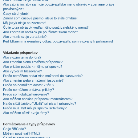
Ako zabránim, aby sa moje používateľské meno objavilo v zozname práve
prihlásených?
Časy sú chybné!
Zmenil som časové pásmo, ale je to stále chybne!
Môj jazyk nie je na zozname!
Čo je to za obrázok vedľa môjho používateľského mena?
Ako zobrazím obrázok pri používateľskom mene?
Ako zmeniť svoje zaradenie?
Keď kliknem na e-mailový odkaz používateľa, som vyzvaný k prihláseniu!
Vkladanie príspevkov
Ako vložím tému do fóra?
Ako zmením alebo zmažem príspevok?
Ako pridám podpis k môjmu príspevku?
Ako vytvorím hlasovanie?
Prečo nemôžem pridať viac možností do hlasovania?
Ako zmením alebo zmažem hlasovanie?
Prečo sa nemôžem dostať k fóru?
Prečo nemôžem pridávať prílohy?
Prečo som obdržal varovanie?
Ako môžem nahlásiť príspevok moderátorom?
Na čo slúži tlačítko "Uložiť" pri písaní príspevku?
Prečo musí byť môj príspevok schválený?
Ako môžem oživiť svoje témy?
Formátovanie a typy príspevkov
Čo je BBCode?
Môžem používať HTML?