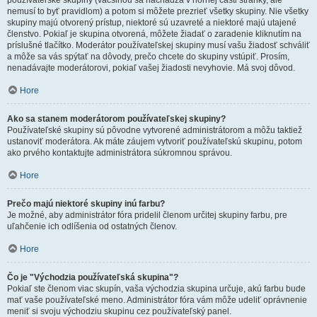
používateľské skupiny (väčšinou sa nachádza v hornej časti stránky, ale
nemusí to byť pravidlom) a potom si môžete prezrieť všetky skupiny. Nie všetky
skupiny majú otvorený prístup, niektoré sú uzavreté a niektoré majú utajené
členstvo. Pokiaľ je skupina otvorená, môžete žiadať o zaradenie kliknutím na
príslušné tlačítko. Moderátor používateľskej skupiny musí vašu žiadosť schváliť
a môže sa vás spýtať na dôvody, prečo chcete do skupiny vstúpiť. Prosím,
nenadávajte moderátorovi, pokiaľ vašej žiadosti nevyhovie. Má svoj dôvod.
Hore
Ako sa stanem moderátorom používateľskej skupiny?
Používateľské skupiny sú pôvodne vytvorené administrátorom a môžu taktiež
ustanoviť moderátora. Ak máte záujem vytvoriť používateľskú skupinu, potom
ako prvého kontaktujte administrátora súkromnou správou.
Hore
Prečo majú niektoré skupiny inú farbu?
Je možné, aby administrátor fóra pridelil členom určitej skupiny farbu, pre
uľahčenie ich odlíšenia od ostatných členov.
Hore
Čo je "Východzia používateľská skupina"?
Pokiaľ ste členom viac skupín, vaša východzia skupina určuje, akú farbu bude
mať vaše používateľské meno. Administrátor fóra vám môže udeliť oprávnenie
meniť si svoju východziu skupinu cez používateľský panel.