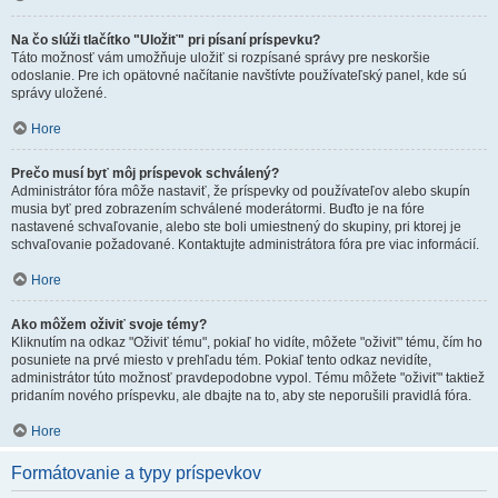
Na čo slúži tlačítko "Uložiť" pri písaní príspevku?
Táto možnosť vám umožňuje uložiť si rozpísané správy pre neskoršie
odoslanie. Pre ich opätovné načítanie navštívte používateľský panel, kde sú
správy uložené.
Hore
Prečo musí byť môj príspevok schválený?
Administrátor fóra môže nastaviť, že príspevky od používateľov alebo skupín
musia byť pred zobrazením schválené moderátormi. Buďto je na fóre
nastavené schvaľovanie, alebo ste boli umiestnený do skupiny, pri ktorej je
schvaľovanie požadované. Kontaktujte administrátora fóra pre viac informácií.
Hore
Ako môžem oživiť svoje témy?
Kliknutím na odkaz "Oživiť tému", pokiaľ ho vidíte, môžete "oživiť" tému, čím ho
posuniete na prvé miesto v prehľadu tém. Pokiaľ tento odkaz nevidíte,
administrátor túto možnosť pravdepodobne vypol. Tému môžete "oživiť" taktiež
pridaním nového príspevku, ale dbajte na to, aby ste neporušili pravidlá fóra.
Hore
Formátovanie a typy príspevkov