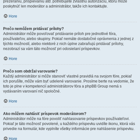
prezeraniu, prispievaniu atď. potrebujete zvláštnu autorizáciu, ktorú môže
poskytnúť len moderátor a administrátor, takže ich kontaktujte.
Hore
Prečo nemôžem pridávať prílohy?
Administrátor môže povoľovať pridávanie príloh pre jednotlivé fóra,
používateľov, alebo skupiny. Pokiaľ nemáte dostatočné oprávnenia z jednej z
týchto možností, alebo niektoré z nich úplne zabraňujú pridávať prílohy,
nezobrazí sa vám táto možnosť pri odosielaní príspevkov.
Hore
Prečo som obdržal varovanie?
Každý administrátor si môže stanoviť vlastné pravidlá na svojom fóre, pokiaľ
ich porušíte, môže vám byť udelené varovanie. Prosíme berte na vedomie, že
toto je plne v kompetencií administrátorov fóra a phpBB Group nemá s
vydávaním varovaní nič spoločné.
Hore
Ako môžem nahlásiť príspevok moderátorom?
Administrátor môže na fóre povoliť nahlasovanie príspevkov používateľovi.
Pokiaľ je táto možnosť povolené, u každého príspevku uvidíte ikonu, ktorá vás
privedie na formulár, kde vyplníte všetky informácie pre nahlásenie príspevku.
Hore