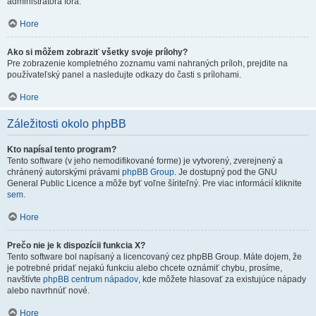
administrátora fóra.
Hore
Ako si môžem zobraziť všetky svoje prílohy?
Pre zobrazenie kompletného zoznamu vami nahraných príloh, prejdite na
používateľský panel a nasledujte odkazy do časti s prílohami.
Hore
Záležitosti okolo phpBB
Kto napísal tento program?
Tento software (v jeho nemodifikované forme) je vytvorený, zverejnený a
chránený autorskými právami
phpBB Group
. Je dostupný pod the GNU
General Public Licence a môže byť voľne šíriteľný. Pre viac informácií kliknite
sem
.
Hore
Prečo nie je k dispozícii funkcia X?
Tento software bol napísaný a licencovaný cez phpBB Group. Máte dojem, že
je potrebné pridať nejakú funkciu alebo chcete oznámiť chybu, prosíme,
navštívte
phpBB centrum nápadov
, kde môžete hlasovať za existujúce nápady
alebo navrhnúť nové.
Hore