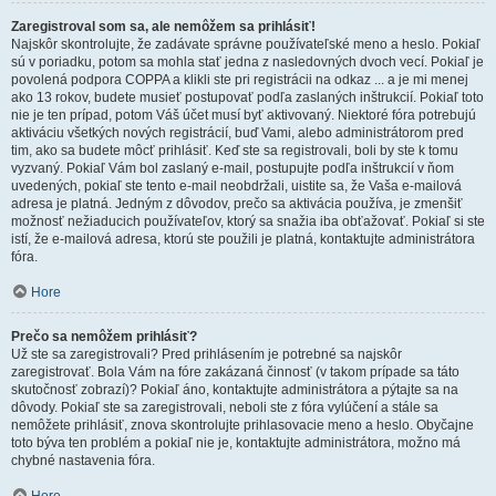
Zaregistroval som sa, ale nemôžem sa prihlásiť!
Najskôr skontrolujte, že zadávate správne používateľské meno a heslo. Pokiaľ
sú v poriadku, potom sa mohla stať jedna z nasledovných dvoch vecí. Pokiaľ je
povolená podpora COPPA a klikli ste pri registrácii na odkaz ... a je mi menej
ako 13 rokov, budete musieť postupovať podľa zaslaných inštrukcií. Pokiaľ toto
nie je ten prípad, potom Váš účet musí byť aktivovaný. Niektoré fóra potrebujú
aktiváciu všetkých nových registrácií, buď Vami, alebo administrátorom pred
tim, ako sa budete môcť prihlásiť. Keď ste sa registrovali, boli by ste k tomu
vyzvaný. Pokiaľ Vám bol zaslaný e-mail, postupujte podľa inštrukcií v ňom
uvedených, pokiaľ ste tento e-mail neobdržali, uistite sa, že Vaša e-mailová
adresa je platná. Jedným z dôvodov, prečo sa aktivácia používa, je zmenšiť
možnosť nežiaducich používateľov, ktorý sa snažia iba obťažovať. Pokiaľ si ste
istí, že e-mailová adresa, ktorú ste použili je platná, kontaktujte administrátora
fóra.
Hore
Prečo sa nemôžem prihlásiť?
Už ste sa zaregistrovali? Pred prihlásením je potrebné sa najskôr
zaregistrovať. Bola Vám na fóre zakázaná činnosť (v takom prípade sa táto
skutočnosť zobrazí)? Pokiaľ áno, kontaktujte administrátora a pýtajte sa na
dôvody. Pokiaľ ste sa zaregistrovali, neboli ste z fóra vylúčení a stále sa
nemôžete prihlásiť, znova skontrolujte prihlasovacie meno a heslo. Obyčajne
toto býva ten problém a pokiaľ nie je, kontaktujte administrátora, možno má
chybné nastavenia fóra.