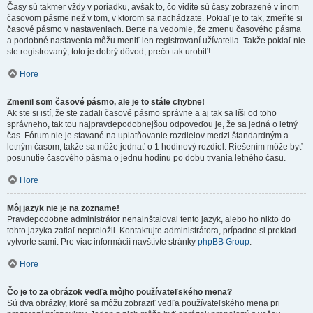
Časy sú takmer vždy v poriadku, avšak to, čo vidíte sú časy zobrazené v inom
časovom pásme než v tom, v ktorom sa nachádzate. Pokiaľ je to tak, zmeňte si
časové pásmo v nastaveniach. Berte na vedomie, že zmenu časového pásma
a podobné nastavenia môžu meniť len registrovaní užívatelia. Takže pokiaľ nie
ste registrovaný, toto je dobrý dôvod, prečo tak urobiť!
Hore
Zmenil som časové pásmo, ale je to stále chybne!
Ak ste si istí, že ste zadali časové pásmo správne a aj tak sa líši od toho
správneho, tak tou najpravdepodobnejšou odpoveďou je, že sa jedná o letný
čas. Fórum nie je stavané na uplatňovanie rozdielov medzi štandardným a
letným časom, takže sa môže jednať o 1 hodinový rozdiel. Riešením môže byť
posunutie časového pásma o jednu hodinu po dobu trvania letného času.
Hore
Môj jazyk nie je na zozname!
Pravdepodobne administrátor nenainštaloval tento jazyk, alebo ho nikto do
tohto jazyka zatiaľ nepreložil. Kontaktujte administrátora, prípadne si preklad
vytvorte sami. Pre viac informácií navštívte stránky
phpBB Group
.
Hore
Čo je to za obrázok vedľa môjho používateľského mena?
Sú dva obrázky, ktoré sa môžu zobraziť vedľa používateľského mena pri