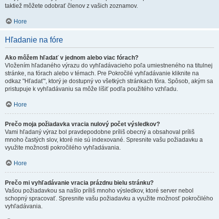
taktiež môžete odobrať členov z vašich zoznamov.
Hore
Hľadanie na fóre
Ako môžem hľadať v jednom alebo viac fórach?
Vložením hľadaného výrazu do vyhľadávacieho poľa umiestneného na titulnej
stránke, na fórach alebo v témach. Pre Pokročilé vyhľadávanie kliknite na
odkaz "Hľadať", ktorý je dostupný vo všetkých stránkach fóra. Spôsob, akým sa
pristupuje k vyhľadávaniu sa môže líšiť podľa použitého vzhľadu.
Hore
Prečo moja požiadavka vracia nulový počet výsledkov?
Vami hľadaný výraz bol pravdepodobne príliš obecný a obsahoval príliš
mnoho častých slov, ktoré nie sú indexované. Spresnite vašu požiadavku a
využite možnosti pokročilého vyhľadávania.
Hore
Prečo mi vyhľadávanie vracia prázdnu bielu stránku?
Vašou požiadavkou sa našlo príliš mnoho výsledkov, ktoré server nebol
schopný spracovať. Spresnite vašu požiadavku a využite možnosť pokročilého
vyhľadávania.