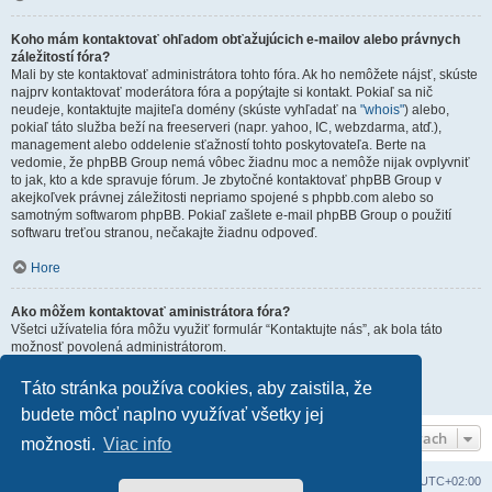
Koho mám kontaktovať ohľadom obťažujúcich e-mailov alebo právnych
záležitostí fóra?
Mali by ste kontaktovať administrátora tohto fóra. Ak ho nemôžete nájsť, skúste
najprv kontaktovať moderátora fóra a popýtajte si kontakt. Pokiaľ sa nič
neudeje, kontaktujte majiteľa domény (skúste vyhľadať na
"whois"
) alebo,
pokiaľ táto služba beží na freeserveri (napr. yahoo, IC, webzdarma, atď.),
management alebo oddelenie sťažností tohto poskytovateľa. Berte na
vedomie, že phpBB Group nemá vôbec žiadnu moc a nemôže nijak ovplyvniť
to jak, kto a kde spravuje fórum. Je zbytočné kontaktovať phpBB Group v
akejkoľvek právnej záležitosti nepriamo spojené s phpbb.com alebo so
samotným softwarom phpBB. Pokiaľ zašlete e-mail phpBB Group o použití
softwaru treťou stranou, nečakajte žiadnu odpoveď.
Hore
Ako môžem kontaktovať aministrátora fóra?
Všetci užívatelia fóra môžu využiť formulár “Kontaktujte nás”, ak bola táto
možnosť povolená administrátorom.
Členovia fóra môžu tiež využiť odkaz “Tím”.
Táto stránka používa cookies, aby zaistila, že
Hore
budete môcť naplno využívať všetky jej
Rýchla navigácia vo fórach
možnosti.
Viac info
Domov
Obsah portálu
Všetky časy sú v
UTC+02:00