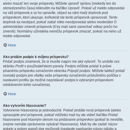
alebo mazať len svoje príspevky. Môžete upraviť správu (niekedy len do
obmedzeného času) kliknutím na tlačítko Upraviť. Pokiaľ už niekto odpovedal
na váš príspevok a vy ho upravíte, objaví sa vám malý doplnok pod
príspevkom, ktorí ukazuje, koľkokrát ste tento príspevok upravovali. Tento
doplnok sa neobjaví, pokiaľ zatiaľ nikto neodpovedal alebo moderátor či
administrátor zmenili príspevok (tí by mali sami zanechať odkaz prečo ho
zmenili). Normálny užívatelia nemôžu príspevok zmazať, pokiaľ na neho už
niekto odpovedal.
Hore
Ako pridám podpis k môjmu príspevku?
Pridať podpis znamená, že si musíte najprv nie aký vytvoriť. To urobíte cez
stránku
Profil
v používateľskom panely. Podpis môžete pridať k práve
písanému príspevku označením okienka
Pripojiť podpis
. Môžete taktiež pridať
rovnaký podpis pre všetky vaše príspevky označením príslušného políčka v
nastavení profilu (je možné nepridávať podpis k vybraným príspevkom
odstránením tohto označenia).
Hore
Ako vytvorím hlasovanie?
Vytvorenie hlasovania je jednoduché. Pokiaľ pridáte nový príspevok (alebo
upravujete prví príspevok, pokiaľ môžete) mali by ste vidieť tlačítko Pridať
hlasovanie pod hlavným oknom na pridávanie príspevkov (pokiaľ to nevidíte,
zrejme nemáte oprávnenie vytvárať hlasovania). Mali by ste zadať názov
ankety a potom aspoň dve možnosti (nastavte napísaním názov otázky a