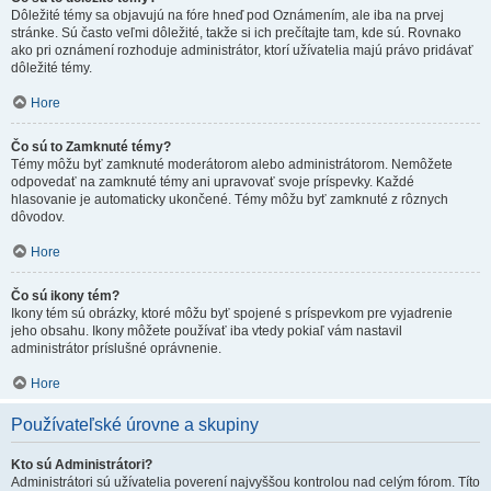
Dôležité témy sa objavujú na fóre hneď pod Oznámením, ale iba na prvej
stránke. Sú často veľmi dôležité, takže si ich prečítajte tam, kde sú. Rovnako
ako pri oznámení rozhoduje administrátor, ktorí užívatelia majú právo pridávať
dôležité témy.
Hore
Čo sú to Zamknuté témy?
Témy môžu byť zamknuté moderátorom alebo administrátorom. Nemôžete
odpovedať na zamknuté témy ani upravovať svoje príspevky. Každé
hlasovanie je automaticky ukončené. Témy môžu byť zamknuté z rôznych
dôvodov.
Hore
Čo sú ikony tém?
Ikony tém sú obrázky, ktoré môžu byť spojené s príspevkom pre vyjadrenie
jeho obsahu. Ikony môžete používať iba vtedy pokiaľ vám nastavil
administrátor príslušné oprávnenie.
Hore
Používateľské úrovne a skupiny
Kto sú Administrátori?
Administrátori sú užívatelia poverení najvyššou kontrolou nad celým fórom. Títo