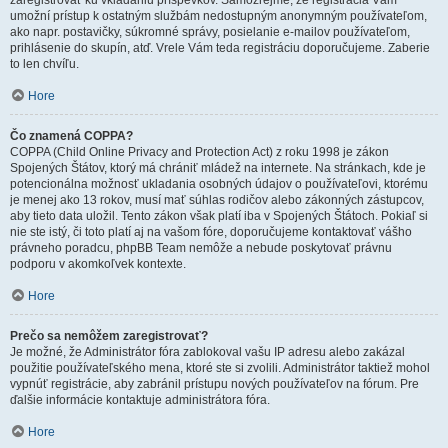
zaregistrovať ku vkladaniu príspevkov. Samozrejme, že registrácia Vám
umožní prístup k ostatným službám nedostupným anonymným používateľom,
ako napr. postavičky, súkromné správy, posielanie e-mailov používateľom,
prihlásenie do skupín, atď. Vrele Vám teda registráciu doporučujeme. Zaberie
to len chvíľu.
Hore
Čo znamená COPPA?
COPPA (Child Online Privacy and Protection Act) z roku 1998 je zákon
Spojených Štátov, ktorý má chrániť mládež na internete. Na stránkach, kde je
potencionálna možnosť ukladania osobných údajov o používateľovi, ktorému
je menej ako 13 rokov, musí mať súhlas rodičov alebo zákonných zástupcov,
aby tieto data uložil. Tento zákon však platí iba v Spojených Štátoch. Pokiaľ si
nie ste istý, či toto platí aj na vašom fóre, doporučujeme kontaktovať vášho
právneho poradcu, phpBB Team nemôže a nebude poskytovať právnu
podporu v akomkoľvek kontexte.
Hore
Prečo sa nemôžem zaregistrovať?
Je možné, že Administrátor fóra zablokoval vašu IP adresu alebo zakázal
použitie používateľského mena, ktoré ste si zvolili. Administrátor taktiež mohol
vypnúť registrácie, aby zabránil prístupu nových používateľov na fórum. Pre
ďalšie informácie kontaktuje administrátora fóra.
Hore