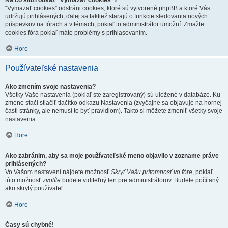
Na čo slúži odkaz "Vymazať cookies"?
“Vymazať cookies” odstráni cookies, ktoré sú vytvorené phpBB a ktoré Vás
udržujú prihlásených, ďalej sa taktiež starajú o funkcie sledovania nových
príspevkov na fórach a v témach, pokiaľ to administrátor umožní. Zmažte
cookies fóra pokiaľ máte problémy s prihlasovaním.
Hore
Používateľské nastavenia
Ako zmením svoje nastavenia?
Všetky Vaše nastavenia (pokiaľ ste zaregistrovaný) sú uložené v databáze. Ku
zmene stačí stlačiť tlačítko odkazu Nastavenia (zvyčajne sa objavuje na hornej
časti stránky, ale nemusí to byť pravidlom). Takto si môžete zmeniť všetky svoje
nastavenia.
Hore
Ako zabránim, aby sa moje používateľské meno objavilo v zozname práve
prihlásených?
Vo Vašom nastavení nájdete možnosť
Skryť Vašu prítomnosť vo fóre
, pokiaľ
túto možnosť
zvolíte
budete viditeľný len pre administrátorov. Budete počítaný
ako skrytý používateľ.
Hore
Časy sú chybné!