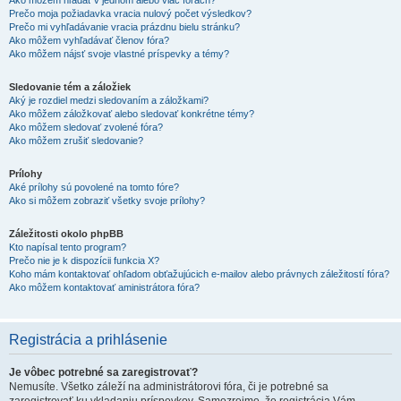
Ako môžem hľadať v jednom alebo viac fórach?
Prečo moja požiadavka vracia nulový počet výsledkov?
Prečo mi vyhľadávanie vracia prázdnu bielu stránku?
Ako môžem vyhľadávať členov fóra?
Ako môžem nájsť svoje vlastné príspevky a témy?
Sledovanie tém a záložiek
Aký je rozdiel medzi sledovaním a záložkami?
Ako môžem záložkovať alebo sledovať konkrétne témy?
Ako môžem sledovať zvolené fóra?
Ako môžem zrušiť sledovanie?
Prílohy
Aké prílohy sú povolené na tomto fóre?
Ako si môžem zobraziť všetky svoje prílohy?
Záležitosti okolo phpBB
Kto napísal tento program?
Prečo nie je k dispozícii funkcia X?
Koho mám kontaktovať ohľadom obťažujúcich e-mailov alebo právnych záležitostí fóra?
Ako môžem kontaktovať aministrátora fóra?
Registrácia a prihlásenie
Je vôbec potrebné sa zaregistrovať?
Nemusíte. Všetko záleží na administrátorovi fóra, či je potrebné sa