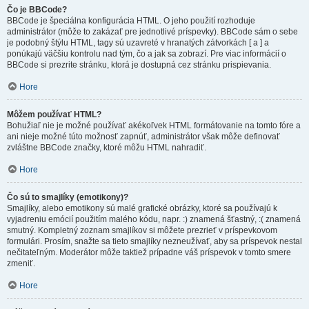
Čo je BBCode?
BBCode je špeciálna konfigurácia HTML. O jeho použití rozhoduje
administrátor (môže to zakázať pre jednotlivé príspevky). BBCode sám o sebe
je podobný štýlu HTML, tagy sú uzavreté v hranatých zátvorkách [ a ] a
ponúkajú väčšiu kontrolu nad tým, čo a jak sa zobrazí. Pre viac informácií o
BBCode si prezrite stránku, ktorá je dostupná cez stránku prispievania.
Hore
Môžem používať HTML?
Bohužiaľ nie je možné používať akékoľvek HTML formátovanie na tomto fóre a
ani nieje možné túto možnosť zapnúť, administrátor však môže definovať
zvláštne BBCode značky, ktoré môžu HTML nahradiť.
Hore
Čo sú to smajlíky (emotikony)?
Smajlíky, alebo emotikony sú malé grafické obrázky, ktoré sa používajú k
vyjadreniu emócií použitím malého kódu, napr. :) znamená šťastný, :( znamená
smutný. Kompletný zoznam smajlíkov si môžete prezrieť v príspevkovom
formulári. Prosím, snažte sa tieto smajlíky nezneužívať, aby sa príspevok nestal
nečitateľným. Moderátor môže taktiež prípadne váš príspevok v tomto smere
zmeniť.
Hore