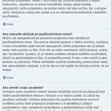
prezeraní príspevkov. Jeden z nich môže byť obrázok prepojený s vašou
hodnosťou, všeobecne vo forme hviezdičiek, blokov alebo bodiek,
ukazujúcich, koľko príspevkov ste poslali alebo váš stav na fóre. Iný, zvyčajne
väčší, obrázok je známy ako avatar a je vo všeobecnosti jedinečný u každého
používateľa.
Hore
Ako zobrazím obrázok pri používateľskom mene?
Možno ste zaregistrovali pri prezeraní príspevkov dva obrázky pri
používateľskom mene. Ten prvý je obrázok spojený s Vašou úrovňou, zvyčajne
v tvare hviezdičiek alebo kociek ukazujúcich, koľko príspevkov ste už pridali,
alebo Vašu pozíciu vo fóre. Pod ním sa môže nachádzať väčší obrázok, známy
ako "postavička" (avatar), čo je vlastne unikátny obrázok každého používateľa.
Záleží na administrátorovi fóra, či postavičky povolí, či ako s nimi naloží (v akej
podobe sa zobrazia). Pokiaľ nemôžete využívať postavičky, potom práve vtedy
toto administrátori zakázali, a Vy by ste sa mali spýtať na dôvody (veríme, že sa
hodia).
Hore
Ako zmeniť svoje zaradenie?
Zvyčajne svoje zaradenie zmeniť priamo nemôžete (úrovne sa objavujú pod
Vašim používateľským menom v témach a vo Vašom profile, čo záleží na
použitom vzhľade). Väčšina diskusných fór používa hodnotenie úrovní k
rozlíšeniu počtu Vami pridaných príspevkov a k identifikácií určitých
používateľov, napr. označenie moderátorov a administrátorov môže mať